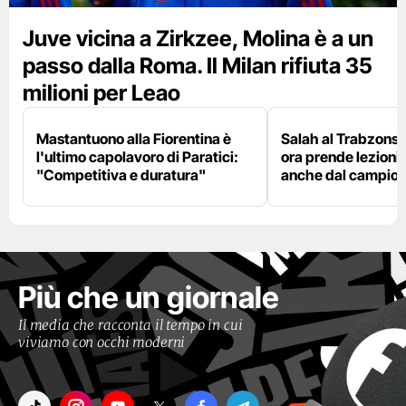
Juve vicina a Zirkzee, Molina è a un
passo dalla Roma. Il Milan rifiuta 35
milioni per Leao
Mastantuono alla Fiorentina è
Salah al Trabzonspo
l'ultimo capolavoro di Paratici:
ora prende lezioni
"Competitiva e duratura"
anche dal campion
Più che un giornale
Il media che racconta il tempo in cui
viviamo con occhi moderni