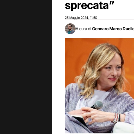
sprecata”
25 Maggio 2024
11:50
,
A cura di
Gennaro Marco Duell