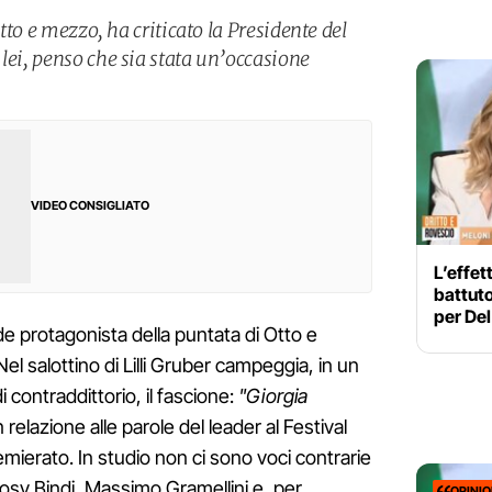
Otto e mezzo, ha criticato la Presidente del
lei, penso che sia stata un’occasione
VIDEO CONSIGLIATO
L’effet
battuto
per De
de protagonista della puntata di Otto e
l salottino di Lilli Gruber campeggia, in un
 contraddittorio, il fascione:
"Giorgia
n relazione alle parole del leader al Festival
emierato. In studio non ci sono voci contrarie
Rosy Bindi, Massimo Gramellini e, per
OPINI