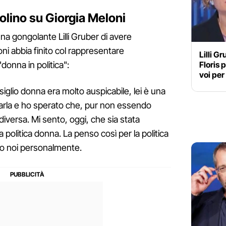
Golino su Giorgia Meloni
una gongolante Lilli Gruber di avere
ni abbia finito col rappresentare
Lilli G
onna in politica":
Floris 
voi per
glio donna era molto auspicabile, lei è una
parla e ho sperato che, pur non essendo
diversa. Mi sento, oggi, che sia stata
politica donna. La penso così per la politica
no noi personalmente.