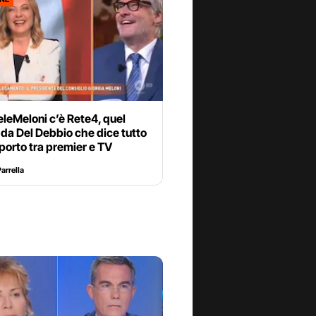
eleMeloni c’è Rete4, quel
da Del Debbio che dice tutto
porto tra premier e TV
arrella