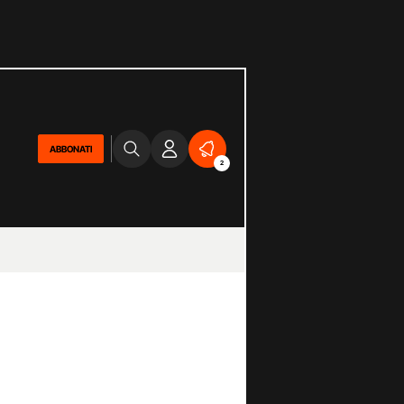
ABBONATI
2