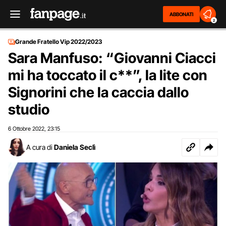
ABBONATI
2
Grande Fratello Vip 2022/2023
Sara Manfuso: “Giovanni Ciacci
mi ha toccato il c**”, la lite con
Signorini che la caccia dallo
studio
6 Ottobre 2022
23:15
,
A cura di
Daniela Seclì