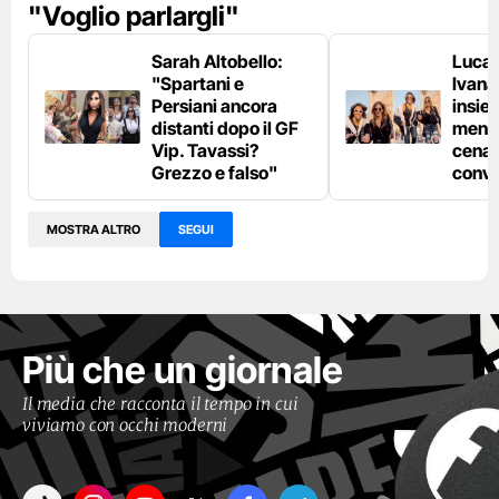
"Voglio parlargli"
Sarah Altobello:
Luca 
"Spartani e
Ivana
Persiani ancora
insiem
distanti dopo il GF
mentr
Vip. Tavassi?
cena: 
Grezzo e falso"
convi
MOSTRA ALTRO
SEGUI
Più che un giornale
Il media che racconta il tempo in cui
viviamo con occhi moderni