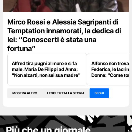
Mirco Rossi e Alessia Sagripanti di
Temptation innamorati, la dedica di
lei: “Conoscerti è stata una
fortuna”
Alfred tira pugni al muro e si fa
Alfonso non trova
male, Maria De Filippi ad Anna:
Federica, le lacrim
"Non alzarti, non sei sua madre"
Donne: "Come torn
MOSTRA ALTRO
LEGGI TUTTA LA STORIA
SEGUI
Più che un giornale