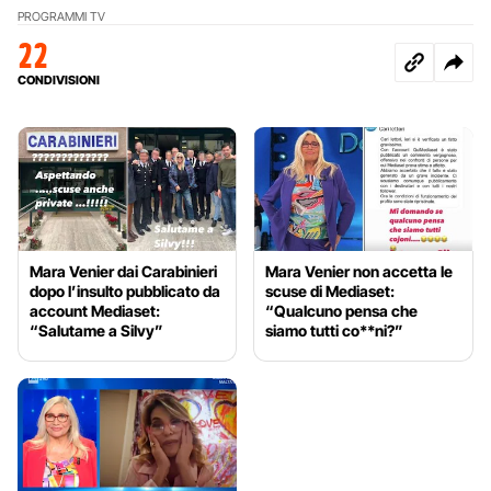
PROGRAMMI TV
22
CONDIVISIONI
Mara Venier dai Carabinieri
Mara Venier non accetta le
dopo l’insulto pubblicato da
scuse di Mediaset:
account Mediaset:
“Qualcuno pensa che
“Salutame a Silvy”
siamo tutti co**ni?”