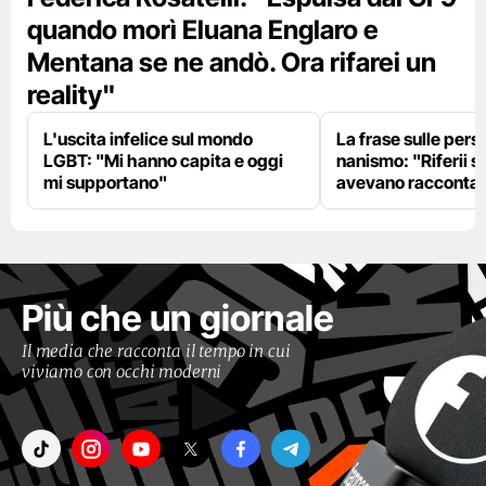
quando morì Eluana Englaro e
Mentana se ne andò. Ora rifarei un
reality"
L'uscita infelice sul mondo
La frase sulle pers
LGBT: "Mi hanno capita e oggi
nanismo: "Riferii s
mi supportano"
avevano racconta
Più che un giornale
Il media che racconta il tempo in cui
viviamo con occhi moderni