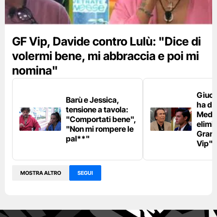
GF Vip, Davide contro Lulù: "Dice di
volermi bene, mi abbraccia e poi mi
nomina"
Giuca
Barù e Jessica,
ha du
tensione a tavola:
Medu
"Comportati bene",
elimi
"Non mi rompere le
Grand
pal**"
Vip"
MOSTRA ALTRO
SEGUI