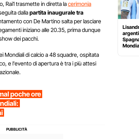
o, Rai1 trasmette in diretta la
cerimonia
eguita dalla
partita inaugurale tra
ntamento con De Martino salta per lasciare
Lisandr
llegamenti iniziano alle 20.35, prima dunque
argenti
show dei pacchi.
Spagna
Mondial
dei Mondiali di calcio a 48 squadre, ospitata
, e l'evento di apertura è tra i più attesi
nazionale.
amal poche ore
ndiali:
i