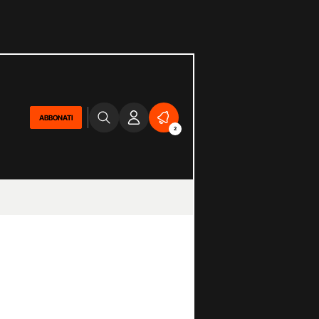
ABBONATI
2