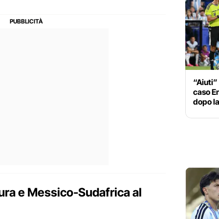
“Aiuti” 
caso Em
dopo la
ura e Messico-Sudafrica al