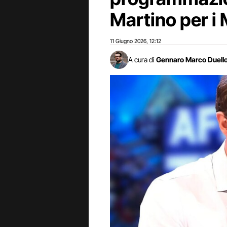
Martino per i 
11 Giugno 2026
12:12
,
A cura di
Gennaro Marco Duell