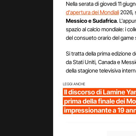
Nella serata di giovedì 11 giugn
d'apertura dei Mondiali
2026, s
Messico e Sudafrica
. L'appu
spazio al calcio mondiale: i co
del consueto orario del game 
Si tratta della prima edizione 
da Stati Uniti, Canada e Messico
della stagione televisiva inter
LEGGI ANCHE
Il discorso di Lamine Y
prima della finale dei Mo
impressionante a 19 ann