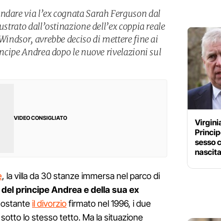
ndare via l’ex cognata Sarah Ferguson dal
ustrato dall’ostinazione dell’ex coppia reale
 Windsor, avrebbe deciso di mettere fine ai
rincipe Andrea dopo le nuove rivelazioni sul
VIDEO CONSIGLIATO
Virgini
Princi
sesso c
nascit
e
, la villa da 30 stanze immersa nel parco di
 del principe Andrea e della sua ex
nostante
il divorzio
firmato nel 1996, i due
otto lo stesso tetto. Ma la situazione