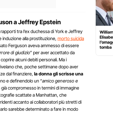
uson a Jeffrey Epstein
i rapporti tra l’ex duchessa di York e Jeffrey
William
Elisabe
e induzione alla prostituzione,
morto suicida
l’omagg
assato Ferguson aveva ammesso di essere
tomba
rore di giudizio
” per aver accettato da
 coprire alcuni debiti personali. Ma i
rivelano che, poche settimane dopo aver
ze dal finanziere,
la donna gli scrisse una
o e definendolo un “
amico generoso e
o già compromesso in termini di immagine
tografie scattate a Manhattan, che
denti accanto ai collaboratori più stretti di
Carlo sarebbe determinato a fare in modo