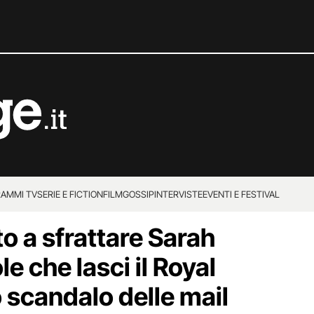
AMMI TV
SERIE E FICTION
FILM
GOSSIP
INTERVISTE
EVENTI E FESTIVAL
o a sfrattare Sarah
e che lasci il Royal
 scandalo delle mail