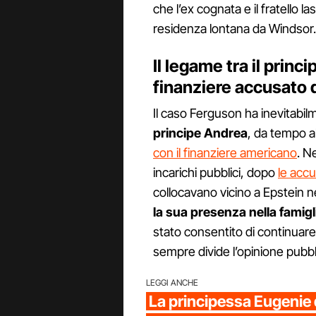
che l’ex cognata e il fratello la
residenza lontana da Windsor.
Il legame tra il princ
finanziere accusato d
Il caso Ferguson ha inevitabilm
principe Andrea
, da tempo a
con il finanziere americano
. N
incarichi pubblici, dopo
le accu
collocavano vicino a Epstein neg
la sua presenza nella famigl
stato consentito di continuare
sempre divide l’opinione pubbl
LEGGI ANCHE
La principessa Eugenie 