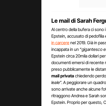
Le mail di Sarah Ferg
Al centro della bufera ci sono 
Epstein, accusato di pedofilia 
in carcere
nel 2019. Già in p
incappata in un “
gigantesco er
Epstein circa 20mila dollari per
documenti emersi di recente 
preso pubblicamente le distan
mail privata
chiedendo perdon
leale
”. A peggiorare un quadr
sono arrivate anche alcune fo
ritraggono Andrea e Sarah sorri
Epstein. Proprio per questo, 