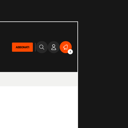
ABBONATI
2