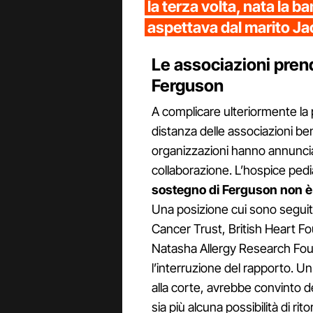
la terza volta, nata la 
aspettava dal marito J
Le associazioni pren
Ferguson
A complicare ulteriormente la 
distanza delle associazioni be
organizzazioni hanno annuncia
collaborazione. L’hospice pedi
sostegno di Ferguson non è 
Una posizione cui sono segui
Cancer Trust, British Heart Fo
Natasha Allergy Research Fo
l’interruzione del rapporto. U
alla corte, avrebbe convinto d
sia più alcuna possibilità di ri