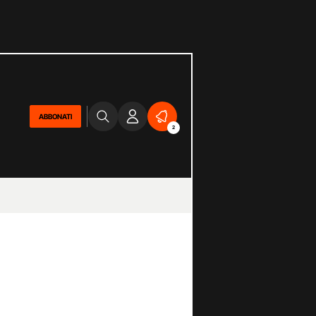
ABBONATI
2