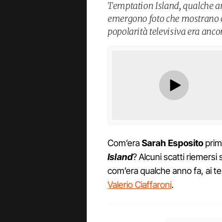
Temptation Island, qualche an
emergono foto che mostrano c
popolarità televisiva era anco
Com’era
Sarah Esposito
prim
Island
? Alcuni scatti riemers
com’era qualche anno fa, ai temp
Valerio Ciaffaroni
.