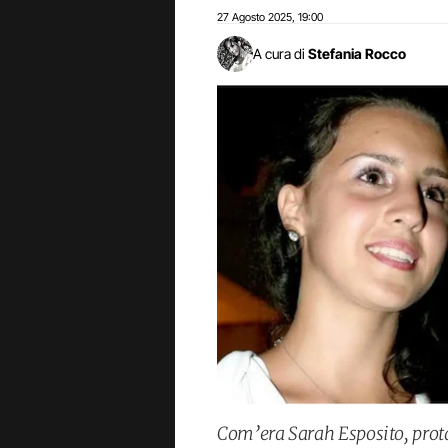
27 Agosto 2025
19:00
,
A cura di
Stefania Rocco
Com’era Sarah Esposito, prota