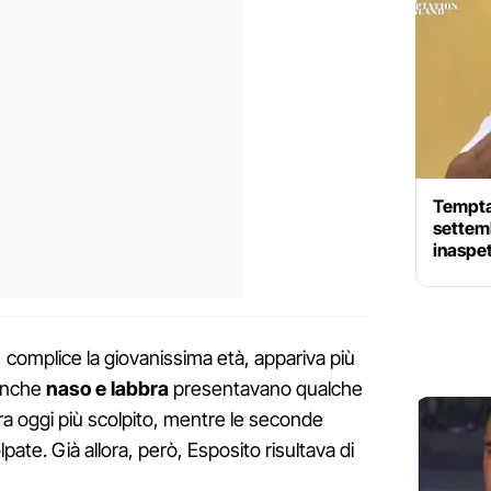
Temptat
settemb
inaspe
, complice la giovanissima età, appariva più
Anche
naso e labbra
presentavano qualche
bra oggi più scolpito, mentre le seconde
te. Già allora, però, Esposito risultava di