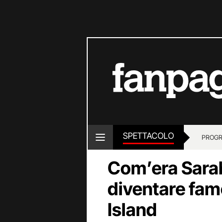
SPETTACOLO
PROGR
Com’era Sarah
diventare fam
Island