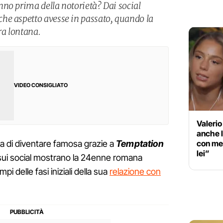
no prima della notorietà? Dai social
he aspetto avesse in passato, quando la
ra lontana.
VIDEO CONSIGLIATO
Valerio
anche l
con me,
a di diventare famosa grazie a
Temptation
lei”
i sui social mostrano la 24enne romana
i delle fasi iniziali della sua
relazione con