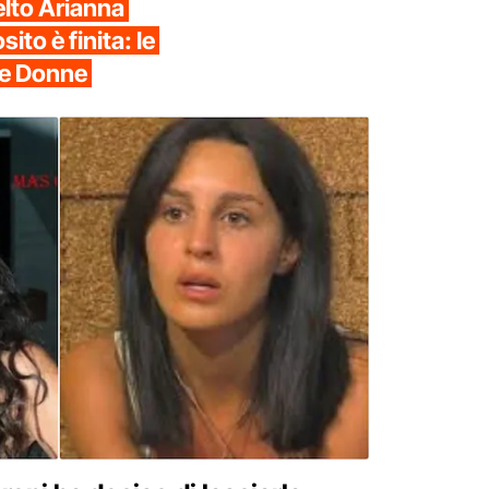
elto Arianna
to è finita: le
 e Donne