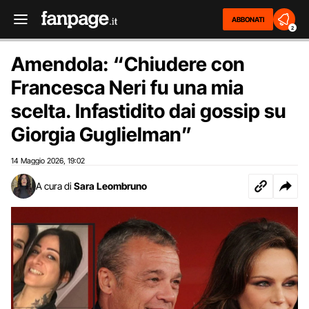
ABBONATI
2
Amendola: “Chiudere con
Francesca Neri fu una mia
scelta. Infastidito dai gossip su
Giorgia Guglielman”
14 Maggio 2026
19:02
,
A cura di
Sara Leombruno