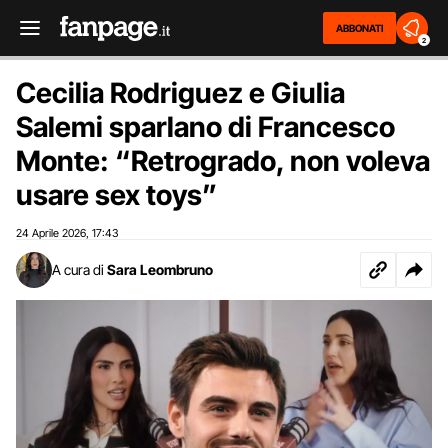
ABBONATI
2
Cecilia Rodriguez e Giulia
Salemi sparlano di Francesco
Monte: “Retrogrado, non voleva
usare sex toys”
24 Aprile 2026
17:43
,
A cura di
Sara Leombruno