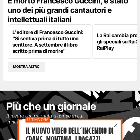
È morto Francesco Guccini, è stato
uno dei più grandi cantautori e
intellettuali italiani
L'editore di Francesco Guccini:
La Rai cambia pr
"Si sentiva prima di tutto uno
gli speciali su Rai3
scrittore. A settembre il libro
RaiPlay
scritto prima di morire"
MOSTRA ALTRO
Più che un giornale
Il media che racconta il tempo in cui
viviamo con occhi moderni
Il nuovo video dell’incendio di
Crans-Montana, i ragazzi