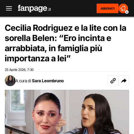
ABBONATI
2
Cecilia Rodriguez e la lite con la
sorella Belen: “Ero incinta e
arrabbiata, in famiglia più
importanza a lei”
25 Aprile 2026
7:30
,
A cura di
Sara Leombruno