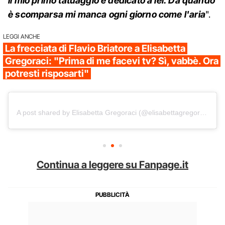
Il mio primo tatuaggio è dedicato a lei. Da quando
è scomparsa mi manca ogni giorno come l'aria
".
LEGGI ANCHE
La frecciata di Flavio Briatore a Elisabetta
Gregoraci: "Prima di me facevi tv? Sì, vabbè. Ora
potresti risposarti"
A post shared by Elisabetta Gregoraci (@elisabettagregoracireal)
Continua a leggere su Fanpage.it