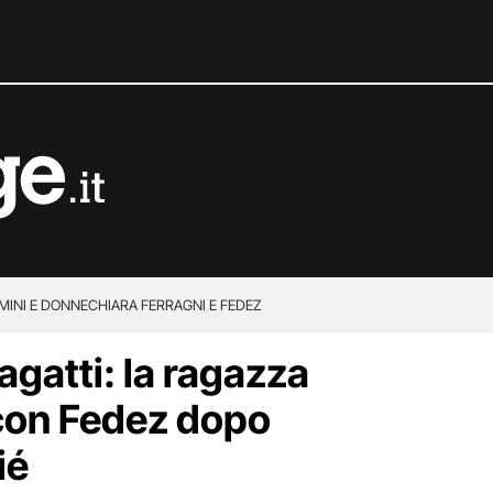
MINI E DONNE
CHIARA FERRAGNI E FEDEZ
agatti: la ragazza
con Fedez dopo
ié