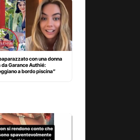
paparazzato con una donna
a da Garance Authié:
ggiano a bordo piscina”