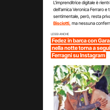
L'imprenditrice digitale è rientr
dell'amica Veronica Ferraro e to
sentimentale, però, resta privat
Bisciotti,
ma nessuna conferma è
LEGGI ANCHE
Fedez in barca con Gar
nella notte torna a segu
Ferragni su Instagram