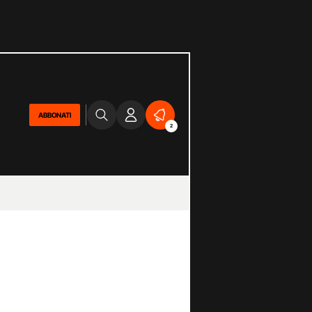
ABBONATI
2