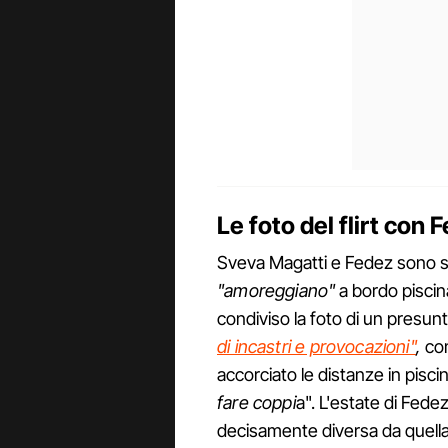
Le foto del flirt con 
Sveva Magatti e Fedez sono sta
"amoreggiano"
a bordo piscina
condiviso la foto di un presun
di incastri e provocazioni"
,
co
accorciato le distanze in pisci
fare coppi
a". L'estate di Fed
decisamente diversa da quella 