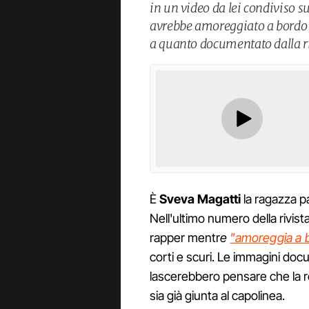
in un video da lei condiviso s
avrebbe amoreggiato a bordo p
a quanto documentato dalla ri
È
Sveva Magatti
la ragazza 
Nell'ultimo numero della rivis
rapper mentr
e
"amoreggia a b
corti e scuri. Le immagini doc
lascerebbero pensare che la r
sia già giunta al capolinea.