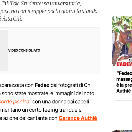
u Tik Tok. Studentessa universitaria,
iscina con il rapper pochi giorni fa stando
vista Chi.
VIDEO CONSIGLIATO
“Fedez 
massag
è la pr
paparazzata con
Fedez
dai fotografi di Chi.
Authié
ta sono state mostrate le immagini del noto
ordo piscina"
con una donna dai capelli
umentano un certo feeling tra i due e
elazione del cantante con
Garance Authié