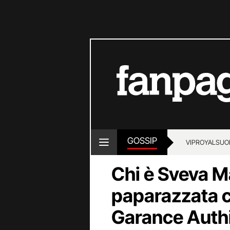
GOSSIP
VIP
ROYALS
UO
Chi è Sveva M
paparazzata 
Garance Auth