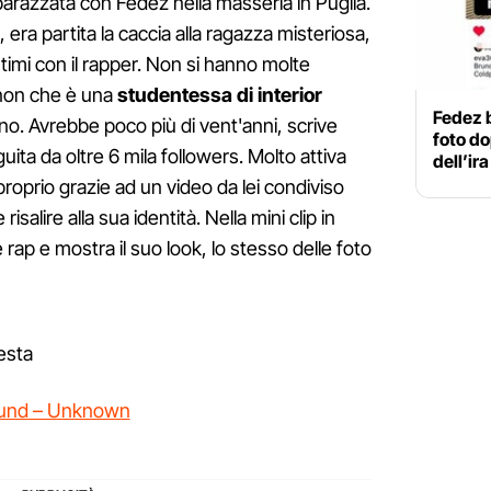
arazzata con Fedez nella masseria in Puglia.
 era partita la caccia alla ragazza misteriosa,
timi con il rapper. Non si hanno molte
 non che è una
studentessa di interior
Fedez 
ano. Avrebbe poco più di vent'anni, scrive
foto do
uita da oltre 6 mila followers. Molto attiva
dell’ir
proprio grazie ad un video da lei condiviso
risalire alla sua identità. Nella mini clip in
ap e mostra il suo look, lo stesso delle foto
esta
ound – Unknown