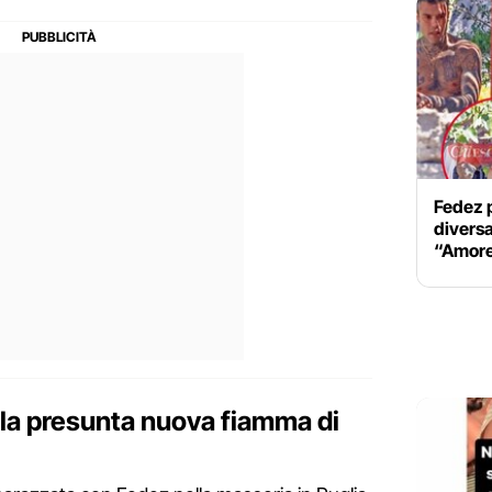
Fedez 
divers
“Amore
 la presunta nuova fiamma di