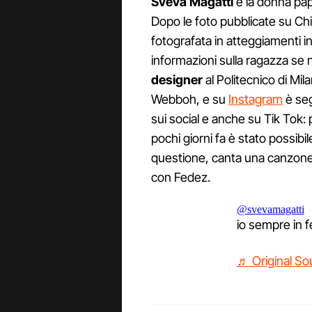
Sveva Magatti
è la donna pap
Dopo le foto pubblicate su Chi,
fotografata in atteggiamenti in
informazioni sulla ragazza se
designer
al Politecnico di Mil
Webboh, e su
Instagram
è seg
sui social e anche su Tik Tok: 
pochi giorni fa è stato possibile 
questione, canta una canzone r
con Fedez.
@svevamagatti
io sempre in f
♬ Original S