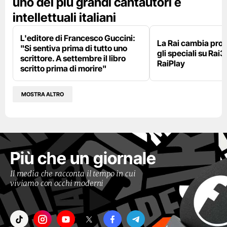
uno dei più grandi cantautori e
intellettuali italiani
L'editore di Francesco Guccini:
La Rai cambia pr
"Si sentiva prima di tutto uno
gli speciali su Rai3
scrittore. A settembre il libro
RaiPlay
scritto prima di morire"
MOSTRA ALTRO
Più che un giornale
Il media che racconta il tempo in cui
viviamo con occhi moderni