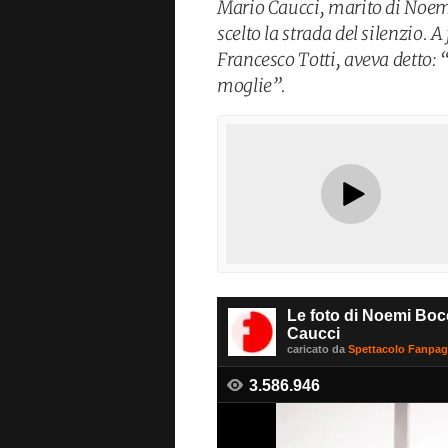
Mario Caucci, marito di Noemi
scelto la strada del silenzio. 
Francesco Totti, aveva detto:
moglie”.