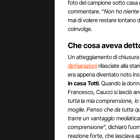
foto del campione sotto casa 
commentare. “
Non ho niente 
mai di volere restare lontano 
coinvolge.
Che cosa aveva dett
Un atteggiamento di chiusura
dichiarazioni
rilasciate alla st
era appena diventato noto insi
in casa Totti
. Quando la donna
Francesco, Caucci si lasciò a
tutta la mia comprensione, io
moglie. Penso che da tutta que
trarre un vantaggio mediatica
comprensione
”, dichiarò l’u
reazione forte, che lasciava a