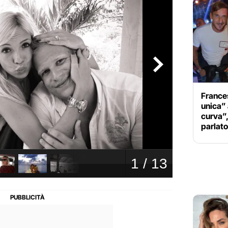
Frances
unica” 
curva”,
parlat