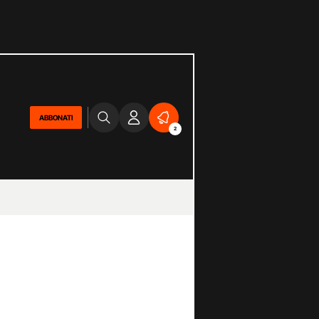
ABBONATI
2