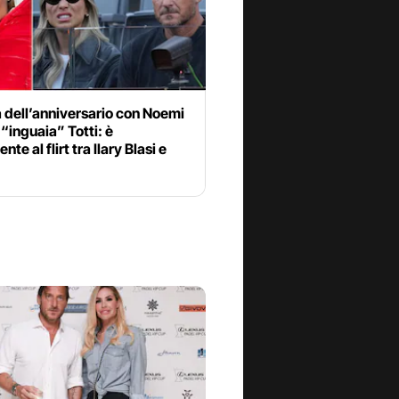
 dell’anniversario con Noemi
“inguaia” Totti: è
te al flirt tra Ilary Blasi e