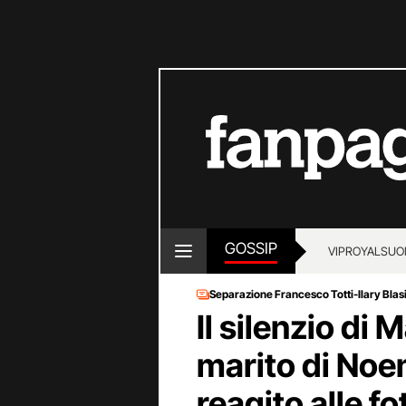
GOSSIP
VIP
ROYALS
UO
Separazione Francesco Totti-Ilary Blas
Il silenzio di 
marito di Noe
reagito alle fo