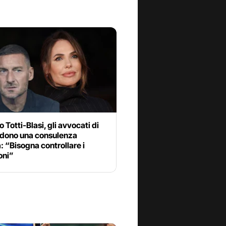
o Totti-Blasi, gli avvocati di
iedono una consulenza
: “Bisogna controllare i
oni”