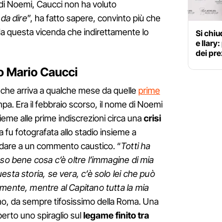
di Noemi, Caucci non ha voluto
da dire
”, ha fatto sapere, convinto più che
da questa vicenda che indirettamente lo
Si chiu
e Ilary
dei pre
o Mario Caucci
 che arriva a qualche mese da quelle
prime
ampa. Era il febbraio scorso, il nome di Noemi
eme alle prime indiscrezioni circa una
crisi
 fu fotografata allo stadio insieme a
ndare a un commento caustico. “
Totti ha
 so bene cosa c’è oltre l’immagine di mia
sta storia, se vera, c’è solo lei che può
mente, mentre al Capitano tutta la mia
omo, da sempre tifosissimo della Roma. Una
perto uno spiraglio sul
legame finito tra