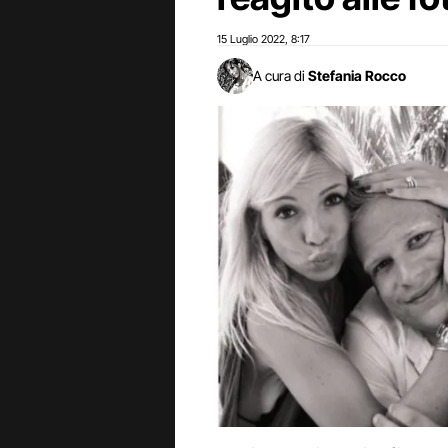
15 Luglio 2022
8:17
,
A cura di
Stefania Rocco