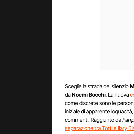
Sceglie la strada del silenzio
M
da
Noemi Bocchi
. La nuova
c
come discrete sono le persone
iniziale di apparente loquacità
commenti. Raggiunto da
Fanp
separazione tra Totti e Ilary Bl