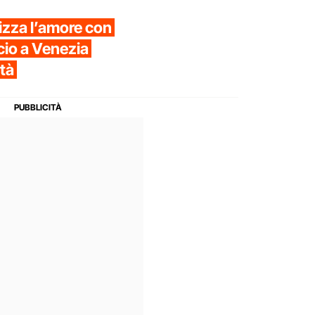
lizza l’amore con
cio a Venezia
ità