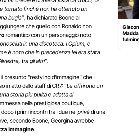
di far credere di averla vista da Gucci, di
re tornato finché non ha ottenuto un
una bugia”
, ha dichiarato Boone al
aggiungere che quello con Ronaldo non
Giacom
Maddale
ro
romantico con un personaggio noto
fulmine
onosciuti in una discoteca, l'Opium, e
ome è noto che in precedenza lei era stata
estre, tra gli altri
”.
è il presunto “restyling d’immagine” che
in atto dallo staff di CR7: “
Le offrirono un
na storia più pulita e adatta al
commessa nella prestigiosa boutique,
opo i primi incontri tra i due nel
privé
di una
dove, secondo Boone, Georgina avrebbe
zza immagine
.