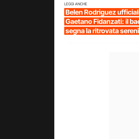
LEGGI ANCHE
Belen Rodriguez ufficia
Gaetano Fidanzati: il ba
segna la ritrovata seren