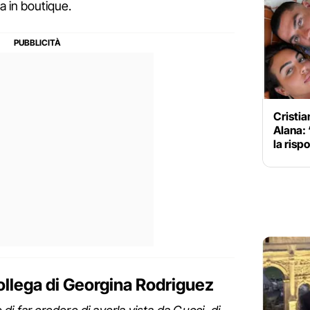
a in boutique.
Cristia
Alana: 
la risp
collega di Georgina Rodriguez