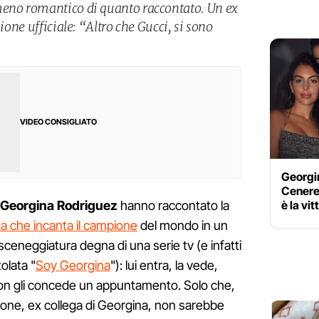
meno romantico di quanto raccontato. Un ex
sione ufficiale: “Altro che Gucci, si sono
VIDEO CONSIGLIATO
Georgin
Cenere
è la vi
e Georgina Rodriguez
hanno raccontato la
a che incanta il campione
del mondo in un
ceneggiatura degna di una serie tv (e infatti
olata "
Soy Georgina
"): lui entra, la vede,
 non gli concede un appuntamento. Solo che,
one, ex collega di Georgina, non sarebbe