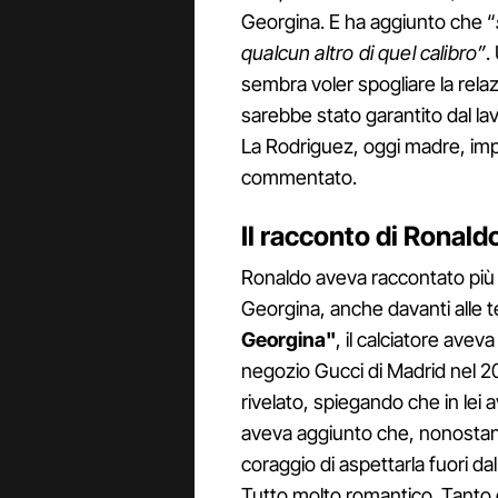
Georgina. E ha aggiunto che “
qualcun altro di quel calibro”
.
sembra voler spogliare la rela
sarebbe stato garantito dal lav
La Rodriguez, oggi madre, imp
commentato.
Il racconto di Ronald
Ronaldo aveva raccontato più v
Georgina, anche davanti alle 
Georgina"
, il calciatore avev
negozio Gucci di Madrid nel 20
rivelato, spiegando che in lei a
aveva aggiunto che, nonostant
coraggio di aspettarla fuori 
Tutto molto romantico. Tanto 