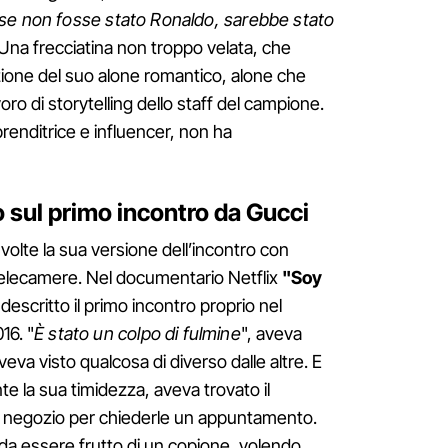
se non fosse stato Ronaldo, sarebbe stato
 Una frecciatina non troppo velata, che
zione del suo alone romantico, alone che
oro di storytelling dello staff del campione.
renditrice e influencer, non ha
o sul primo incontro da Gucci
olte la sua versione dell’incontro con
telecamere. Nel documentario Netflix
"Soy
a descritto il primo incontro proprio nel
16. "
È stato un colpo di fulmine
", aveva
veva visto qualcosa di diverso dalle altre. E
e la sua timidezza, aveva trovato il
dal negozio per chiederle un appuntamento.
da essere frutto di un copione, volendo