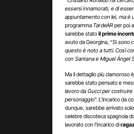
“
Cristiano Ronaldo ha cercato 
essersi innamorati, e di esse
appuntamento con lei, ma è 
programma
TardeAR
per poi 
sarebbe stato
il primo incont
avuto da Georgina, “
Si sono c
questo è noto a tutti. Così c
con Santana e Miguel Ángel Silv
Ma il dettaglio più clamoroso 
sarebbe stato pensato e messo 
lavoro da Gucci per costruire u
personaggio
”. L’incarico da 
dunque, sarebbe arrivato solo d
celebre discoteca spagnola 
lavorato con l’incarico di
raga