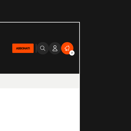
ABBONATI
2