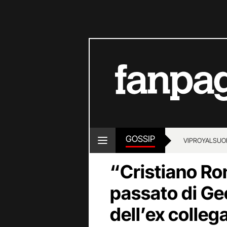
GOSSIP
VIP
ROYALS
UO
“Cristiano Ro
passato di Geo
dell’ex colleg