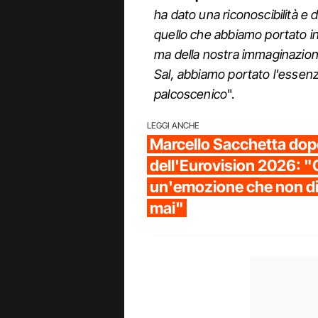
ha dato una riconoscibilità e 
quello che abbiamo portato 
ma della nostra immaginazion
Sal, abbiamo portato l'essenza
palcoscenico
".
LEGGI ANCHE
Marcello Sacchetta dopo
dell'Eurovision 2026: "
un'emozione che non d
mai"