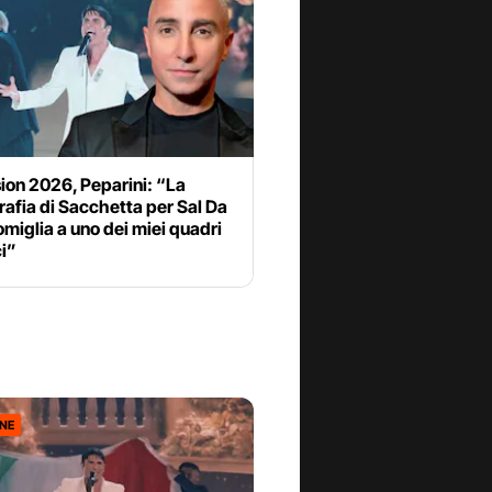
ion 2026, Peparini: “La
afia di Sacchetta per Sal Da
omiglia a uno dei miei quadri
i”
ONE