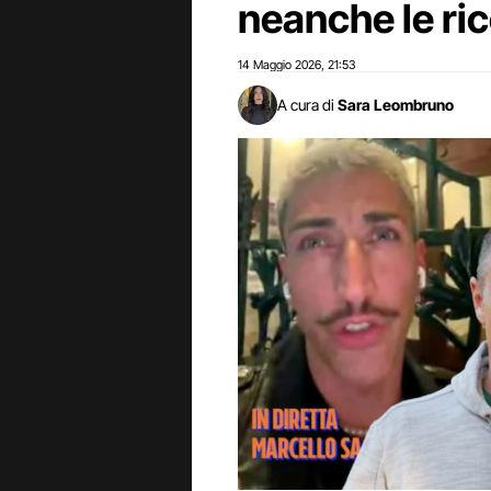
neanche le ri
14 Maggio 2026
21:53
,
A cura di
Sara Leombruno