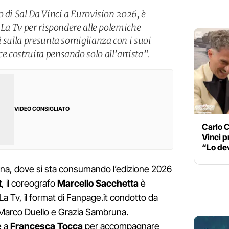
 di Sal Da Vinci a Eurovision 2026, è
 La Tv per rispondere alle polemiche
i sulla presunta somiglianza con i suoi
 costruita pensando solo all’artista”.
VIDEO CONSIGLIATO
Carlo C
Vinci p
“Lo dev
enna, dove si sta consumando l’edizione 2026
t
, il coreografo
Marcello Sacchetta
è
La Tv, il format di Fanpage.it condotto da
Marco Duello e Grazia Sambruna.
e a
Francesca Tocca
per accompagnare