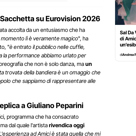
o Sacchetta su Eurovision 2026
 stata accolta da un entusiasmo che ha
Sal Da 
 momento lì è veramente magico
", ha
di Amic
un’esib
o, "
è entrato il pubblico nelle cuffie,
ita la performance abbiamo urlato per
di
Andrea P
coreografia che non è solo danza, ma
un
a trovata della bandiera è un omaggio che
 popolo che sappiamo di rappresentare alle
 replica a Giuliano Peparini
Amici, programma che ha consacrato
ma dal quale l'artista
rivendica oggi
L'esperienza ad Amici è stata quella che mi