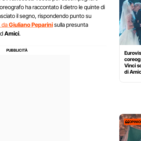
 coreografo ha raccontato il dietro le quinte di
sciato il segno, rispondendo punto su
e da
Giuliano Peparini
sulla presunta
ad
Amici
.
Eurovis
coreogr
Vinci s
di Amic
OPINI