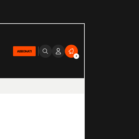
ABBONATI
2