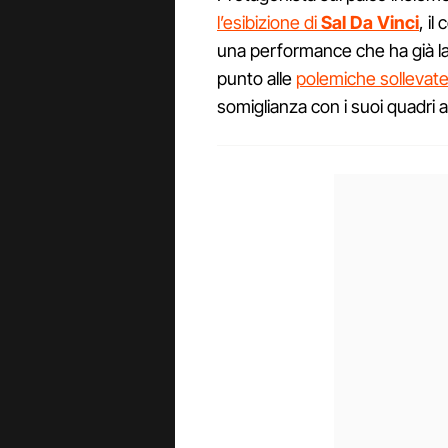
l’esibizione di
Sal Da Vinci
, il
una performance che ha già la
punto alle
polemiche sollevat
somiglianza con i suoi quadri 