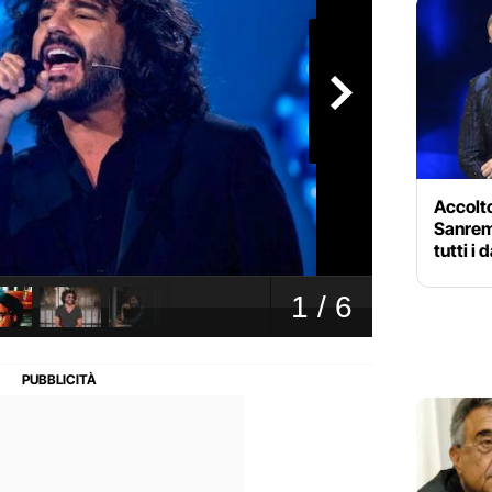
Accolto
Sanrem
tutti i 