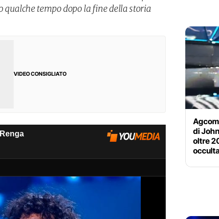
to qualche tempo dopo la fine della storia
VIDEO CONSIGLIATO
Agcom s
di John
oltre 2
occult