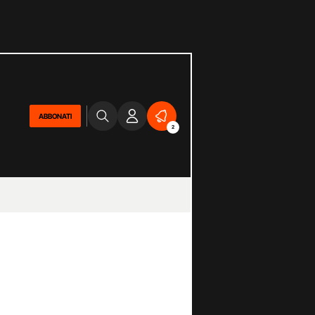
ABBONATI
2