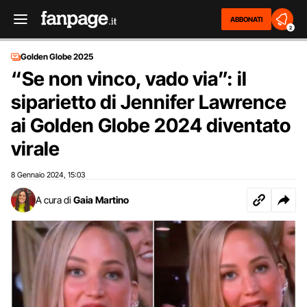
ABBONATI
2
Golden Globe 2025
“Se non vinco, vado via”: il
siparietto di Jennifer Lawrence
ai Golden Globe 2024 diventato
virale
8 Gennaio 2024
15:03
,
A cura di
Gaia Martino