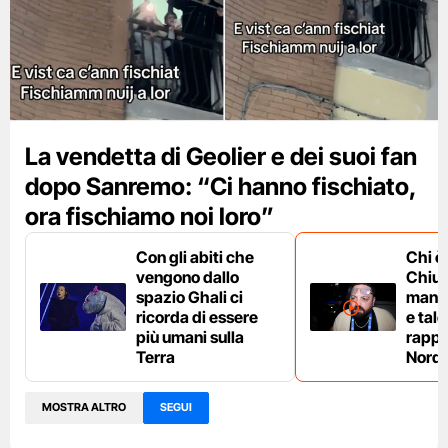
La vendetta di Geolier e dei suoi fan
dopo Sanremo: “Ci hanno fischiato,
ora fischiamo noi loro”
Con gli abiti che
Chi è
vengono dallo
Chium
spazio Ghali ci
manag
ricorda di essere
e tale
più umani sulla
rappe
Terra
Nord 
MOSTRA ALTRO
SEGUI