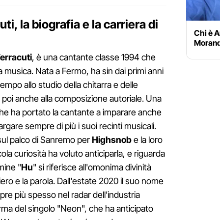
ti, la biografia e la carriera di
Chi è A
Morandi
erracuti
, è una cantante classe 1994 che
a musica. Nata a Fermo, ha sin dai primi anni
empo allo studio della chitarra e delle
 poi anche alla composizione autoriale. Una
he ha portato la cantante a imparare anche
argare sempre di più i suoi recinti musicali.
 sul palco di Sanremo per
Highsnob
e la loro
ola curiosità ha voluto anticiparla, e riguarda
rmine "
Hu
" si riferisce all'omonima divinità
ero e la parola. Dall'estate 2020 il suo nome
re più spesso nel radar dell'industria
firma del singolo "Neon", che ha anticipato