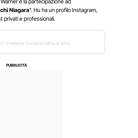
a Warner e la partecipazione ad
chi Niagara
". Hu ha un profilo Instagram,
 privati e professionali.
U / Federica Ferracuti (@hu.is.who)