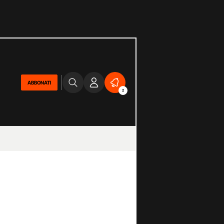
ABBONATI
2