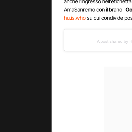
anche l'ingresso nell'etichett
AmaSanremo con il brano "
Oc
hu.is.who
su cui condivide post
A post shared by H