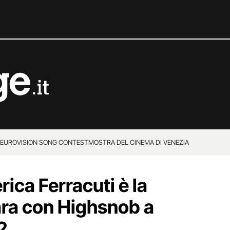
EUROVISION SONG CONTEST
MOSTRA DEL CINEMA DI VENEZIA
rica Ferracuti è la
ara con Highsnob a
2