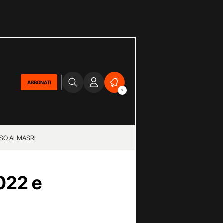
ABBONATI
2
SO ALMASRI
2022 e