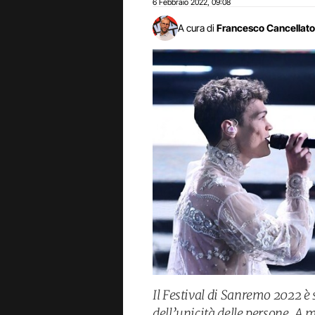
6 Febbraio 2022
09:08
,
A cura di
Francesco Cancellato
Il Festival di Sanremo 2022 è s
dell’unicità delle persone. A m