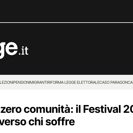
LEZIONI
PENSIONI
MIGRANTI
RIFORMA LEGGE ELETTORALE
CASO PARAGON
CA
 zero comunità: il Festival 
 verso chi soffre