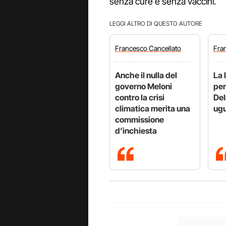
senza cure e senza vaccini.
LEGGI ALTRO DI QUESTO AUTORE
Francesco
Cancellato
Fra
Anche il nulla del
La 
governo Meloni
per
contro la crisi
Del
climatica merita una
ugu
commissione
d’inchiesta