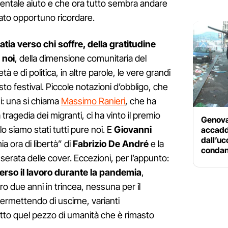
entale aiuto e che ora tutto sembra andare
tato opportuno ricordare.
atia verso chi soffre, della gratitudine
 noi
, della dimensione comunitaria del
à e di politica, in altre parole, le vere grandi
sto festival. Piccole notazioni d’obbligo, che
i: una si chiama
Massimo Ranieri
, che ha
 tragedia dei migranti, ci ha vinto il premio
Genova
lo siamo stati tutti pure noi. E
Giovanni
accadde
dall’uc
ia ora di libertà” di
Fabrizio De André
e la
condan
 serata delle cover. Eccezioni, per l’appunto:
erso il lavoro durante la pandemia
,
oro due anni in trincea, nessuna per il
 permettendo di uscirne, varianti
to quel pezzo di umanità che è rimasto