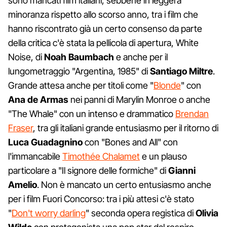
sono mancati film italiani, sebbene in leggera
minoranza rispetto allo scorso anno, tra i film che
hanno riscontrato già un certo consenso da parte
della critica c'è stata la pellicola di apertura, White
Noise, di
Noah Baumbach
e anche per il
lungometraggio "Argentina, 1985" di
Santiago Miltre
.
Grande attesa anche per titoli come "
Blonde
" con
Ana de Armas
nei panni di Marylin Monroe o anche
"The Whale" con un intenso e drammatico
Brendan
Fraser
, tra gli italiani grande entusiasmo per il ritorno di
Luca Guadagnino
con "Bones and All" con
l'immancabile
Timothée Chalamet
e un plauso
particolare a "Il signore delle formiche" di
Gianni
Amelio
. Non è mancato un certo entusiasmo anche
per i film Fuori Concorso: tra i più attesi c'è stato
"
Don't worry darling
" seconda opera registica di
Olivia