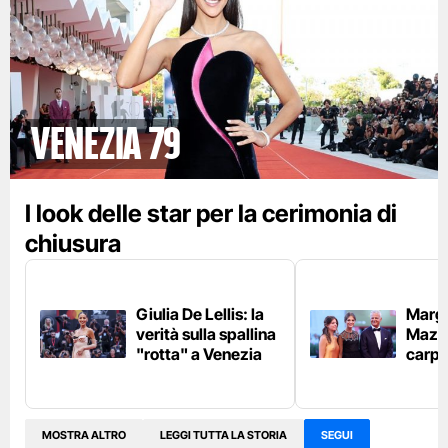
Venezia 79
I look delle star per la cerimonia di
chiusura
Giulia De Lellis: la
Margh
verità sulla spallina
Mazzu
"rotta" a Venezia
carpe
MOSTRA ALTRO
LEGGI TUTTA LA STORIA
SEGUI