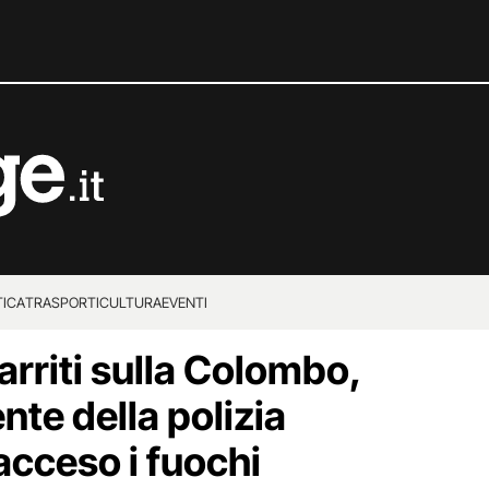
TICA
TRASPORTI
CULTURA
EVENTI
arriti sulla Colombo,
nte della polizia
acceso i fuochi