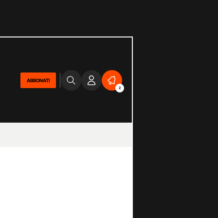
ABBONATI
2