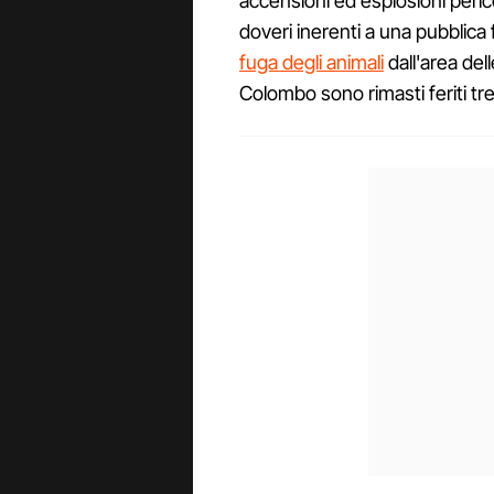
accensioni ed esplosioni peric
doveri inerenti a una pubblica 
fuga degli animali
dall'area del
Colombo sono rimasti feriti tre 