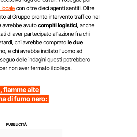
a locale
con oltre dieci agenti sentiti. Oltre
cato al Gruppo pronto intervento traffico nel
ra avrebbe avuto
compiti
logistici
, anche
i di aver partecipato all'azione fra chi
petardi, chi avrebbe comprato
le due
a no, e chi avrebbe incitato l'uomo ad
oseguo delle indagini questi potrebbero
per non aver fermato il collega.
, fiamme alte
nna di fumo nero: