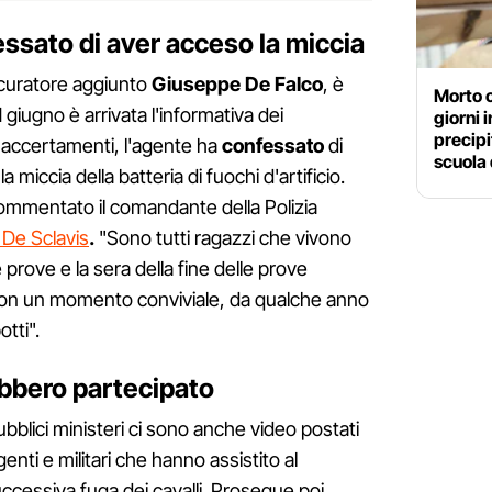
ssato di aver acceso la miccia
rocuratore aggiunto
Giuseppe De Falco
, è
Morto 
giugno è arrivata l'informativa dei
giorni 
precipi
mi accertamenti, l'agente ha
confessato
di
scuola
 miccia della batteria di fuochi d'artificio.
commentato il comandante della Polizia
 De Sclavis
.
"Sono tutti ragazzi che vivono
prove e la sera della fine delle prove
on un momento conviviale, da qualche anno
tti".
rebbero partecipato
pubblici ministeri ci sono anche video postati
enti e militari che hanno assistito al
ccessiva fuga dei cavalli. Prosegue poi