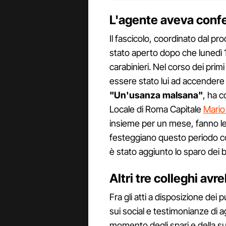
L'agente aveva confe
Il fascicolo, coordinato dal p
stato aperto dopo che lunedì 1 
carabinieri. Nel corso dei pri
essere stato lui ad accendere la
"Un'usanza malsana"
, ha 
Locale di Roma Capitale
Mario
insieme per un mese, fanno le 
festeggiano questo periodo c
è stato aggiunto lo sparo dei bo
Altri tre colleghi av
Fra gli atti a disposizione dei 
sui social e testimonianze di ag
momento degli spari e della su