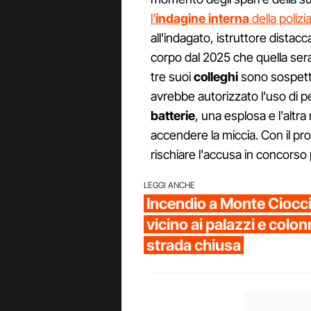
l'
indagine
interna
della polizi
all'indagato, istruttore distac
corpo dal 2025 che quella se
tre suoi
colleghi
sono sospettat
avrebbe autorizzato l'uso di 
batterie
, una esplosa e l'altr
accendere la miccia. Con il pr
rischiare l'accusa in concorso 
LEGGI ANCHE
Incendio a Monte Ciocci
vicino ai palazzi e colo
strada chiusa