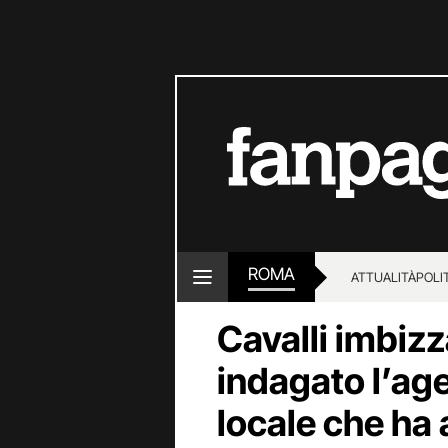
ROMA
ATTUALITÀ
POLI
Cavalli imbizz
indagato l’age
locale che ha 