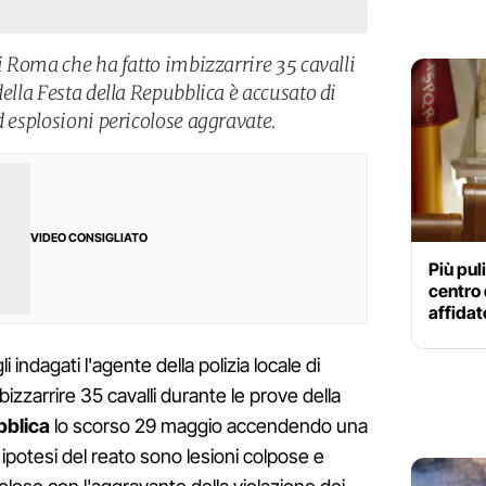
di Roma che ha fatto imbizzarrire 35 cavalli
della Festa della Repubblica è accusato di
d esplosioni pericolose aggravate.
VIDEO CONSIGLIATO
Più puli
centro 
affidat
li indagati l'agente della polizia locale di
izzarrire 35 cavalli durante le prove della
bblica
lo scorso 29 maggio accendendo una
Le ipotesi del reato sono lesioni colpose e