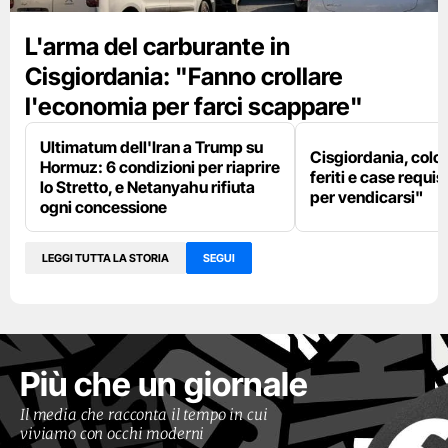
L'arma del carburante in
Cisgiordania: "Fanno crollare
l'economia per farci scappare"
Ultimatum dell'Iran a Trump su
Cisgiordania, colon
Hormuz: 6 condizioni per riaprire
feriti e case requis
lo Stretto, e Netanyahu rifiuta
per vendicarsi"
ogni concessione
LEGGI TUTTA LA STORIA
SEGUI
Più che un giornale
Il media che racconta il tempo in cui
viviamo con occhi moderni