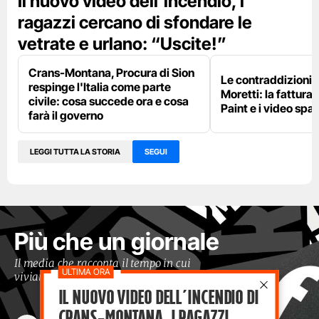
Il nuovo video dell’incendio, i
ragazzi cercano di sfondare le
vetrate e urlano: “Uscite!”
Crans-Montana, Procura di Sion
Le contraddizioni 
respinge l'Italia come parte
Moretti: la fattura 
civile: cosa succede ora e cosa
Paint e i video spar
farà il governo
LEGGI TUTTA LA STORIA
SEGUI
Più che un giornale
Il media che racconta il tempo in cui
viviamo con occhi moderni
Il nuovo video dell’incendio di
Crans-Montana, i ragazzi