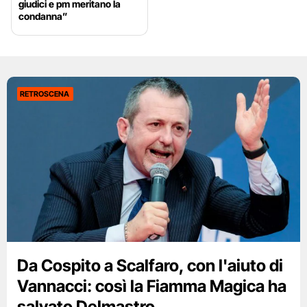
giudici e pm meritano la
condanna”
RETROSCENA
Da Cospito a Scalfaro, con l'aiuto di
Vannacci: così la Fiamma Magica ha
salvato Delmastro