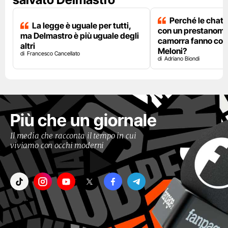
Perché le chat 
La legge è uguale per tutti,
con un prestanome
ma Delmastro è più uguale degli
camorra fanno così
altri
Meloni?
Francesco Cancellato
Adriano Biondi
Più che un giornale
Il media che racconta il tempo in cui
viviamo con occhi moderni