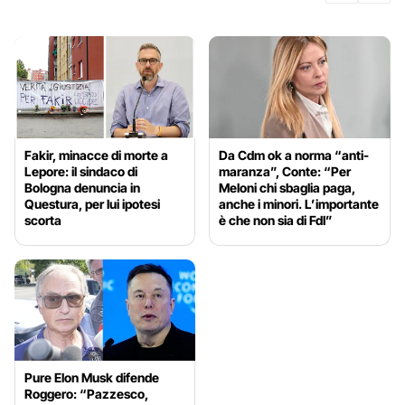
Fakir, minacce di morte a
Da Cdm ok a norma “anti-
Lepore: il sindaco di
maranza”, Conte: “Per
Bologna denuncia in
Meloni chi sbaglia paga,
Questura, per lui ipotesi
anche i minori. L’importante
scorta
è che non sia di FdI”
Pure Elon Musk difende
Roggero: “Pazzesco,