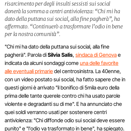
risarcimento per degli insulti sessisti sui social
donerà la somma a centri antiviolenza: “Chi mi ha
dato della puttana sui social, alla fine pagherà”, ha
affermato. “Continuerò a trasformare l’odio in bene
per la nostra comunità”.
"Chi mi ha dato della puttana sui social, alla fine
pagherà". Parola di
Silvia Salis
,
sindaca di Genova
e
indicata da alcuni sondaggi come
una delle favorite
alle eventuali primarie
del centrosinistra. La 40enne,
con un video postato sui social, ha fatto sapere che in
questi giorni è arrivato "il bonifico di 5mila euro della
prima delle tante querele contro chi ha usato parole
violente e degradanti su di me". E ha annunciato che
quei soldi verranno usati per sostenere centri
antiviolenza: "Chi diffonde odio sui social deve essere
punito" e "l'odio va trasformato in bene", ha spiegato.