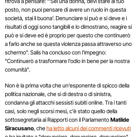
ritrova a pensare: "‘Sei una donna, devi stare al tuo
posto, non puoi pensare di avere un ruolo in questa
società, stai lì buona'. Denunciare si può e si deve e i
risultati di oggi sono tangibili e lo dimostrano, reagire si
può e si deve ed è proprio per questo che continuerò
a farlo anche se questa violenza passa attraverso uno
schermo". Salis ha concluso con l'impegno:
"Continuerò a trasformare l'odio in bene per la nostra
comunità".
Non è la prima volta che un'esponente di spicco della
politica nazionale, che si di destra o di sinistra,
condanna gli attacchi sessisti subiti online. Tra i tanti
casi, solo negli scorsi mesi, c'è stato quello della
sottosegretaria ai Rapporti con il Parlamento
Matilde
Siracusano
, che
ha letto alcuni dei commenti ricevuti
e ha invitato a "denunciare, denunciare, denunciare"