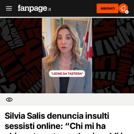
ABBONATI
2
Silvia Salis denuncia insulti
sessisti online: “Chi mi ha