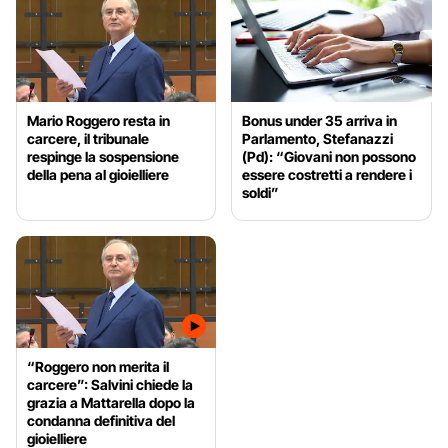
Mario Roggero resta in
Bonus under 35 arriva in
carcere, il tribunale
Parlamento, Stefanazzi
respinge la sospensione
(Pd): “Giovani non possono
della pena al gioielliere
essere costretti a rendere i
soldi”
“Roggero non merita il
carcere”: Salvini chiede la
grazia a Mattarella dopo la
condanna definitiva del
gioielliere