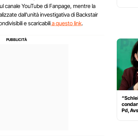
sul canale YouTube di Fanpage, mentre la
izzate dall'unità investigativa di Backstair
ivisibili e scaricabili
a questo link
.
“Schle
condann
Pd, Avs 