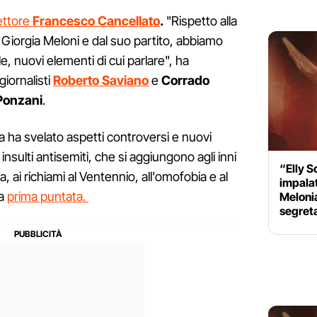
rettore
Francesco Cancellato
.
"Rispetto alla
a Giorgia Meloni e dal suo partito, abbiamo
, nuovi elementi di cui parlare", ha
giornalisti
Roberto Saviano
e
Corrado
Ponzani
.
a ha svelato aspetti controversi e nuovi
 insulti antisemiti, che si aggiungono agli inni
“Elly S
a, ai richiami al Ventennio, all'omofobia e al
impalat
la
prima puntata.
Melonia
segret