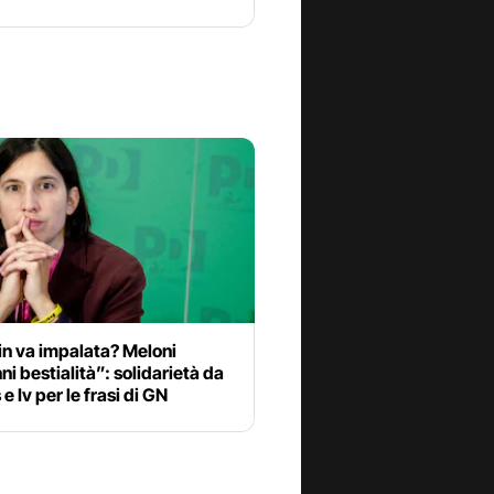
in va impalata? Meloni
i bestialità”: solidarietà da
e Iv per le frasi di GN