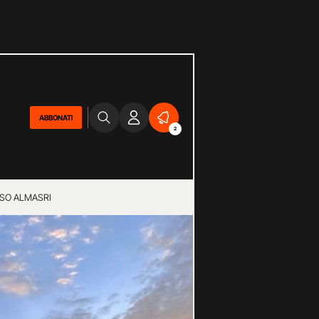
ABBONATI
2
SO ALMASRI