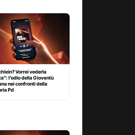
chlein? Vorrei vederla
a”: l’odio della Gioventù
na nei confronti della
aria Pd