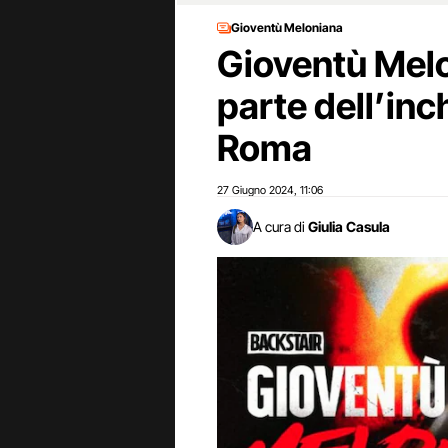
Gioventù Meloniana
Gioventù Melo
parte dell’inc
Roma
27 Giugno 2024
11:06
,
A cura di
Giulia Casula