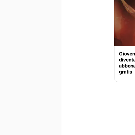
Giovent
diventa
abbonat
gratis