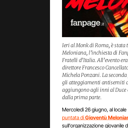
Ieri al Monk di Roma, è stata
Meloniana, l’inchiesta di Fan
Fratelli d’Italia. All’evento e
direttore Francesco Cancellat
Michela Ponzani. La seconda p
gli atteggiamenti antisemiti 
aggiungono agli inni al Duce e
dalla prima parte.
Mercoledì 26 giugno, al locale
puntata di
Gioventù Melonia
sull'organizzazione giovanile di