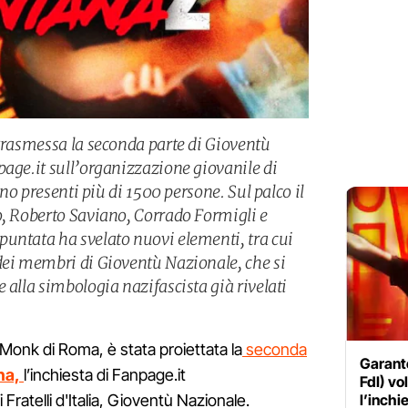
 trasmessa la seconda parte di Gioventù
page.it sull’organizzazione giovanile di
rano presenti più di 1500 persone. Sul palco il
o, Roberto Saviano, Corrado Formigli e
untata ha svelato nuovi elementi, tra cui
dei membri di Gioventù Nazionale, che si
 alla simbologia nazifascista già rivelati
 Monk di Roma, è stata proiettata la
seconda
Garante
na,
l’inchiesta di Fanpage.it
FdI) v
 Fratelli d'Italia, Gioventù Nazionale.
l’inchi