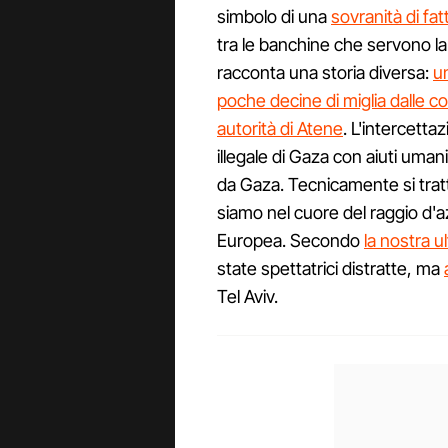
simbolo di una
sovranità di fa
tra le banchine che servono la c
racconta una storia diversa:
u
poche decine di miglia dalle co
autorità di Atene
. L'intercettaz
illegale di Gaza con aiuti uman
da Gaza. Tecnicamente si tratt
siamo nel cuore del raggio d'
Europea. Secondo
la nostra u
state spettatrici distratte, ma
Tel Aviv.