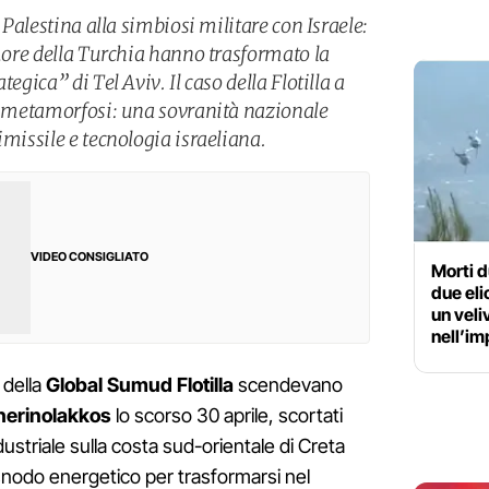
a Palestina alla simbiosi militare con Israele:
imore della Turchia hanno trasformato la
egica” di Tel Aviv. Il caso della Flotilla a
ta metamorfosi: una sovranità nazionale
imissile e tecnologia israeliana.
VIDEO CONSIGLIATO
Morti d
due eli
un veli
nell’im
e della
Global Sumud Flotilla
scendevano
herinolakkos
lo scorso 30 aprile, scortati
industriale sulla costa sud-orientale di Creta
nodo energetico per trasformarsi nel