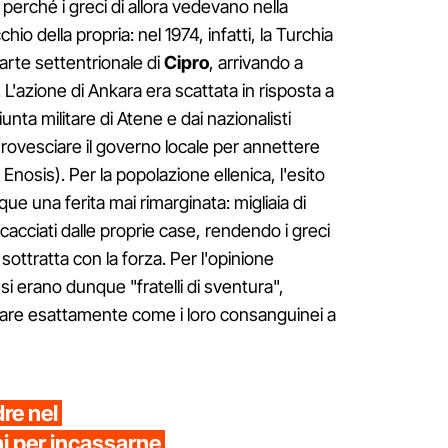
 perché i greci di allora vedevano nella
io della propria: nel 1974, infatti, la Turchia
arte settentrionale di
Cipro
, arrivando a
. L'azione di Ankara era scattata in risposta a
iunta militare di Atene e dai nazionalisti
 rovesciare il governo locale per annettere
a Enosis). Per la popolazione ellenica, l'esito
ue una ferita mai rimarginata: migliaia di
cacciati dalle proprie case, rendendo i greci
a sottratta con la forza. Per l'opinione
esi erano dunque "fratelli di sventura",
itare esattamente come i loro consanguinei a
dre nel
i per incassarne