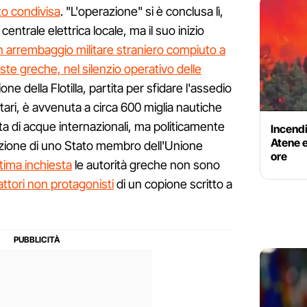
tto condivisa
. "L'operazione" si è conclusa lì,
entrale elettrica locale, ma il suo inizio
n arrembaggio militare straniero compiuto a
ste greche, nel silenzio operativo delle
ione della Flotilla, partita per sfidare l'assedio
itari, è avvenuta a circa 600 miglia nautiche
a di acque internazionali, ma politicamente
Incendi
Atene e
azione di uno Stato membro dell'Unione
ore
ltima inchiesta
le autorità greche non sono
attori non protagonisti
di un copione scritto a