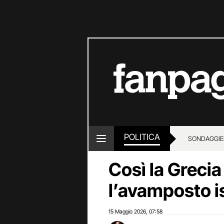
POLITICA
SONDAGGI
E
Così la Grecia
l’avamposto i
15 Maggio 2026
07:58
,