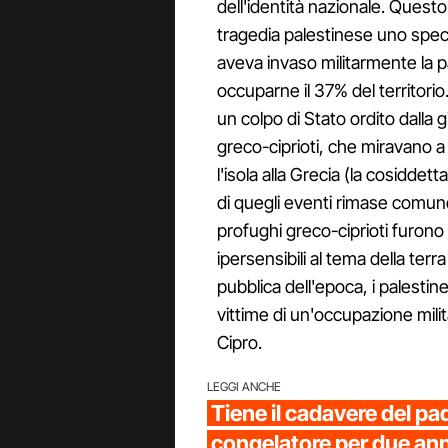
dell'identità nazionale. Questo
tragedia palestinese uno specch
aveva invaso militarmente la p
occuparne il 37% del territorio
un colpo di Stato ordito dalla g
greco-ciprioti, che miravano a
l'isola alla Grecia (la cosiddett
di quegli eventi rimase comunq
profughi greco-ciprioti furono 
ipersensibili al tema della terr
pubblica dell'epoca, i palestin
vittime di un'occupazione mil
Cipro.
LEGGI ANCHE
Tiene il cadavere del pa
congelatore per due ann