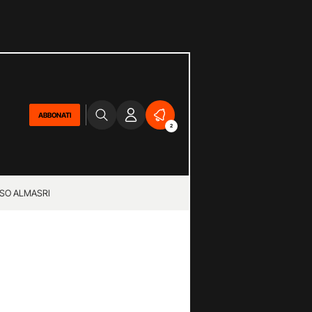
ABBONATI
2
SO ALMASRI