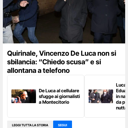
Quirinale, Vincenzo De Luca non si
sbilancia: “Chiedo scusa” e si
allontana a telefono
Luca 
De Luca al cellulare
Eduar
sfugge ai giornalisti
in na
a Montecitorio
da pa
nutta
LEGGI TUTTA LA STORIA
SEGUI