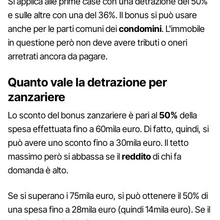
Si applica alle prime case con una detrazione del 50%
e sulle altre con una del 36%. Il bonus si può usare
anche per le parti comuni dei
condomini
. L'immobile
in questione però non deve avere tributi o oneri
arretrati ancora da pagare.
Quanto vale la detrazione per
zanzariere
Lo sconto del bonus zanzariere è pari al
50%
della
spesa effettuata fino a 60mila euro. Di fatto, quindi, si
può avere uno sconto fino a 30mila euro. Il tetto
massimo però si abbassa se il
reddito
di chi fa
domanda è alto.
Se si superano i 75mila euro, si può ottenere il 50% di
una spesa fino a 28mila euro (quindi 14mila euro). Se il