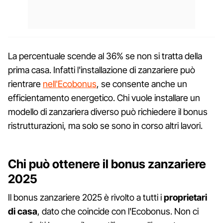
La percentuale scende al 36% se non si tratta della
prima casa. Infatti l'installazione di zanzariere può
rientrare
nell'Ecobonus
, se consente anche un
efficientamento energetico. Chi vuole installare un
modello di zanzariera diverso può richiedere il bonus
ristrutturazioni, ma solo se sono in corso altri lavori.
Chi può ottenere il bonus zanzariere
2025
Il bonus zanzariere 2025 è rivolto a tutti i
proprietari
di casa
, dato che coincide con l'Ecobonus. Non ci