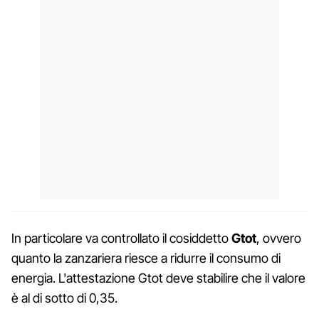
In particolare va controllato il cosiddetto
Gtot
, ovvero
quanto la zanzariera riesce a ridurre il consumo di
energia. L'attestazione Gtot deve stabilire che il valore
è al di sotto di 0,35.