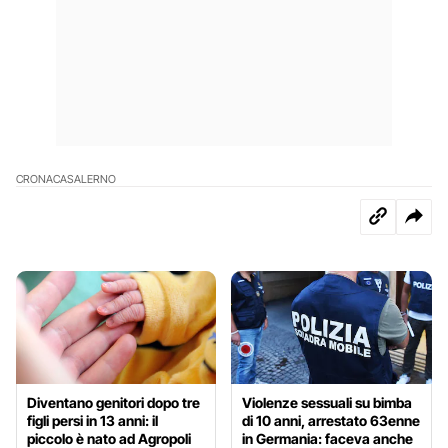
CRONACA
SALERNO
Diventano genitori dopo tre
Violenze sessuali su bimba
figli persi in 13 anni: il
di 10 anni, arrestato 63enne
piccolo è nato ad Agropoli
in Germania: faceva anche