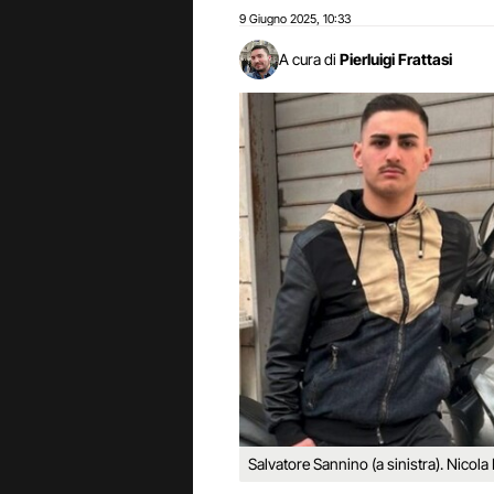
9 Giugno 2025
10:33
,
A cura di
Pierluigi Frattasi
Salvatore Sannino (a sinistra). Nicola M