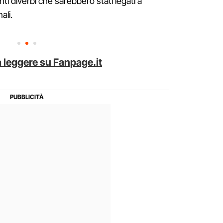
nti diverbi che sarebbero stati legati a
ali.
 leggere su Fanpage.it