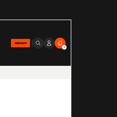
ABBONATI
2