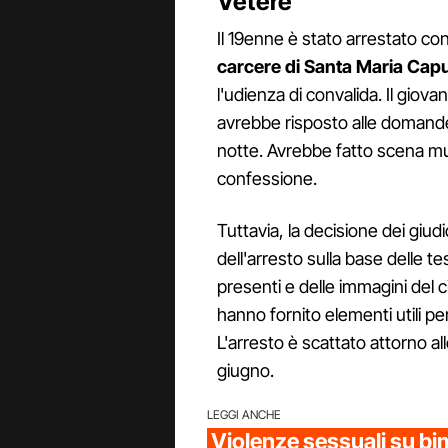
Vetere
Il 19enne è stato arrestato con
carcere di Santa Maria Cap
l'udienza di convalida. Il giov
avrebbe risposto alle domande 
notte. Avrebbe fatto scena mu
confessione.
Tuttavia, la decisione dei giud
dell'arresto sulla base delle t
presenti e delle immagini del c
hanno fornito elementi utili pe
L'arresto è scattato attorno al
giugno.
LEGGI ANCHE
Violenze sessuali su bim