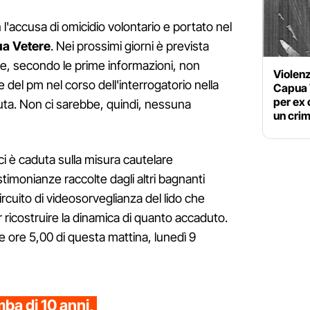
 l'accusa di omicidio volontario e portato nel
ua Vetere
. Nei prossimi giorni è prevista
ane, secondo le prime informazioni, non
Violenz
del pm nel corso dell'interrogatorio nella
Capua V
per ex 
ta. Non ci sarebbe, quindi, nessuna
un crim
ici è caduta sulla misura cautelare
estimonianze raccolte dagli altri bagnanti
ircuito di videosorveglianza del lido che
r ricostruire la dinamica di quanto accaduto.
le ore 5,00 di questa mattina, lunedì 9
ba di 10 anni,