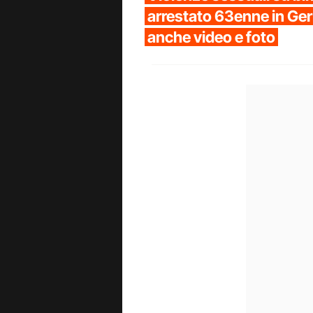
arrestato 63enne in Ge
anche video e foto