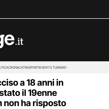
ITICA
CRONACA
TRASPORTI
EVENTI E TURISMO
ciso a 18 anni in
stato il 19enne
m non ha risposto