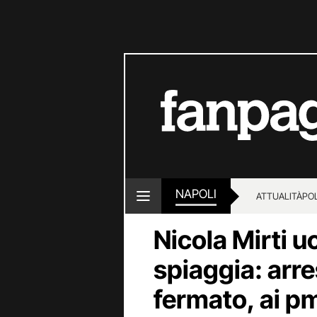
NAPOLI
ATTUALITÀ
POL
Nicola Mirti uc
spiaggia: arre
fermato, ai p