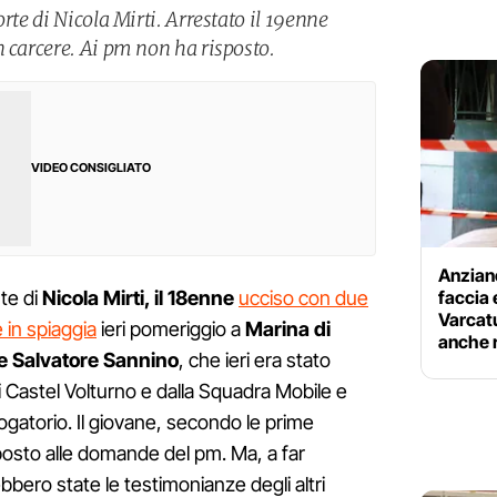
rte di Nicola Mirti. Arrestato il 19enne
n carcere. Ai pm non ha risposto.
VIDEO CONSIGLIATO
Anzian
faccia 
rte di
Nicola Mirti, il 18enne
ucciso con due
Varcatu
e in spiaggia
ieri pomeriggio a
Marina di
anche r
e Salvatore Sannino
, che ieri era stato
di Castel Volturno e dalla Squadra Mobile e
ogatorio. Il giovane, secondo le prime
posto alle domande del pm. Ma, a far
bbero state le testimonianze degli altri