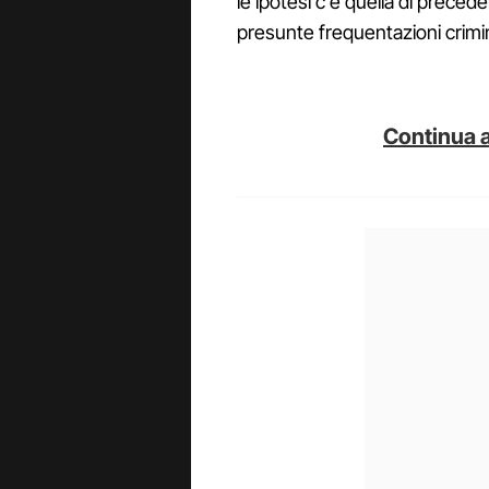
le ipotesi c'è quella di precede
presunte frequentazioni crimin
Continua a