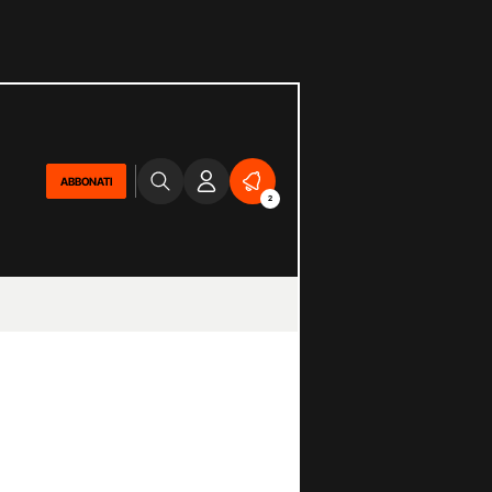
ABBONATI
2