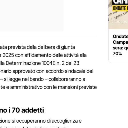
Ondate 
Campani
ta prevista dalla delibera di giunta
sera: q
70%
2025 con affidamento delle attività alla
alla Determinazione 1004E n. 2 del 23
onario approvato con accordo sindacale del
– si legge nel bando – collaboreranno a
e e amministrativo con le mansioni previste
o i 70 addetti
azione si occuperanno di accoglienza e