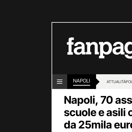
NAPOLI
ATTUALITÀ
POL
Napoli, 70 assu
scuole e asili
da 25mila eur