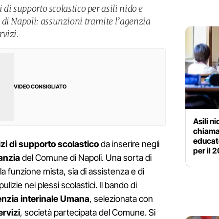
i di supporto scolastico per asili nido e
di Napoli: assunzioni tramite l’agenzia
vizi.
VIDEO CONSIGLIATO
Asili ni
chiamat
educat
izi di supporto scolastico
da inserire negli
per il 
anzia
del Comune di Napoli. Una sorta di
a funzione mista, sia di assistenza e di
lizie nei plessi scolastici. Il bando di
nzia interinale Umana
, selezionata con
ervizi
, società partecipata del Comune. Si