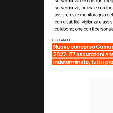
sorveglianza nei confronti degl
sorveglianza, pulizia e riordino
assistenza e monitoraggio dell
con disabilità, vigilanza e assi
collaborazione con il personale
LEGGI ANCHE
Nuovo concorso Comune
2027: 87 assunzioni a 
indeterminato, tutti i prof