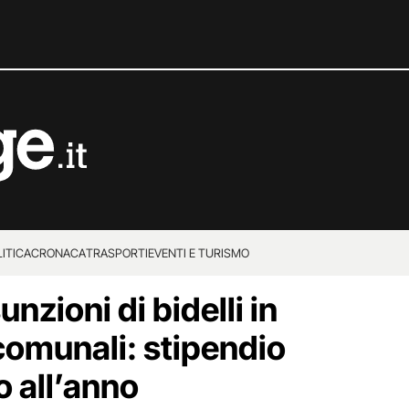
ITICA
CRONACA
TRASPORTI
EVENTI E TURISMO
nzioni di bidelli in
 comunali: stipendio
o all’anno