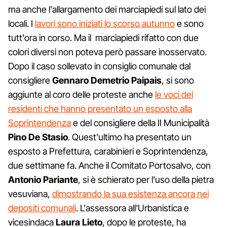
ma anche l'allargamento dei marciapiedi sul lato dei
locali. I
lavori sono iniziati lo scorso autunno
e sono
tutt'ora in corso. Ma il marciapiedi rifatto con due
colori diversi non poteva però passare inosservato.
Dopo il caso sollevato in consiglio comunale dal
consigliere
Gennaro Demetrio Paipais
, si sono
aggiunte al coro delle proteste anche
le voci dei
residenti che hanno presentato un esposto alla
Soprintendenza
e del consigliere della II Municipalità
Pino De Stasio
. Quest'ultimo ha presentato un
esposto a Prefettura, carabinieri e Soprintendenza,
due settimane fa. Anche il Comitato Portosalvo, con
Antonio Pariante
, si è schierato per l'uso della pietra
vesuviana,
dimostrando la sua esistenza ancora nei
depositi comunali
. L'assessora all'Urbanistica e
vicesindaca
Laura Lieto
, dopo le proteste, ha