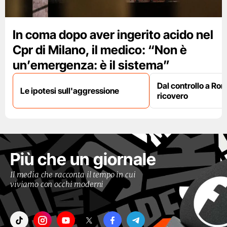
In coma dopo aver ingerito acido nel
Cpr di Milano, il medico: “Non è
un’emergenza: è il sistema”
Dal controllo a Ro
Le ipotesi sull'aggressione
ricovero
Più che un giornale
Il media che racconta il tempo in cui
viviamo con occhi moderni