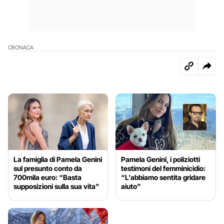
CRONACA
La famiglia di Pamela Genini
Pamela Genini, i poliziotti
sul presunto conto da
testimoni del femminicidio:
700mila euro: “Basta
“L’abbiamo sentita gridare
supposizioni sulla sua vita”
aiuto”