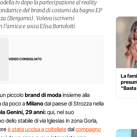
ella tv dopo la partecipazione al reality
ondatrice del brand di costumi da bagno EP
zza (Bergamo). Voleva iscriversi
n l’amica e socia Elisa Bortolotti.
VIDEO CONSIGLIATO
La fami
presun
“Basta 
 un piccolo
brand di moda
insieme alla
ta da poco a
Milano
dal paese di Strozza nella
a Genini, 29 anni:
qui, nel suo
ello stabile di via Iglesias in zona Gorla,
obre
è stata uccisa a coltellate
dal
compagno