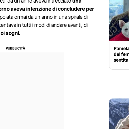
 cui da un anno aveva intrecciato
una
orno aveva intenzione di concludere per
ppolata ormai da un anno in una spirale di
ntava in tutti i modi di andare avanti, di
uoi sogni
.
Pamela 
del fe
sentita