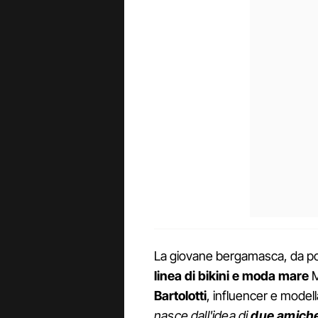
La giovane bergamasca, da p
linea di bikini e moda mare
M
Bartolotti
, influencer e model
nasce dall'idea di
due amiche