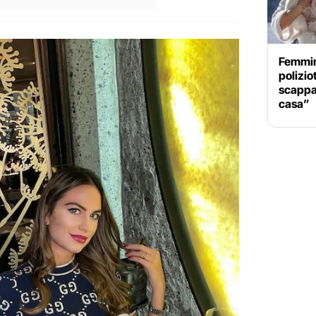
Femmini
polizio
scappar
casa”