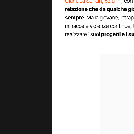
Gianluca Soncin, 52 anni
, con
relazione che da qualche gi
sempre
. Ma la giovane, intra
minacce e violenze continue, te
realizzare i suoi
progetti e i s