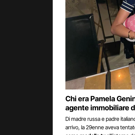
Chi era Pamela Genin
agente immobiliare d
Di madre russa e padre italiano,
arrivo, la 29enne aveva tentat