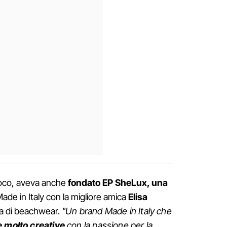
oco, aveva anche
fondato EP SheLux, una
ade in Italy con la migliore amica
Elisa
la di beachwear.
"Un brand Made in Italy che
 molto creative
con la passione per la