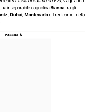
el reality
L’Isola di Adamo ed Eva,
viaggiando
 sua inseparabile cagnolina
Bianca
tra gli
ritz, Dubai, Montecarlo
e il red carpet della
a
.