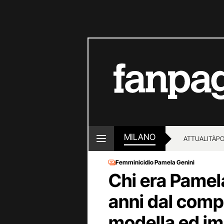
MILANO
ATTUALITÀ
PO
Femminicidio Pamela Genini
Chi era Pamel
anni dal comp
modella ed im