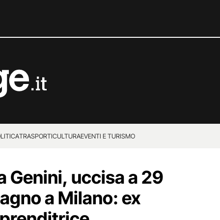
LITICA
TRASPORTI
CULTURA
EVENTI E TURISMO
a Genini, uccisa a 29
agno a Milano: ex
prenditrice