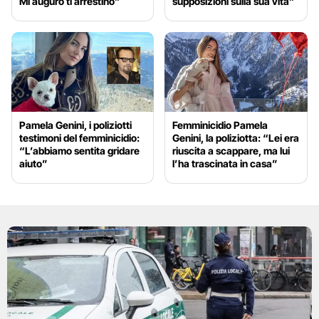
Mi auguro ti arrestino”
supposizioni sulla sua vita”
Pamela Genini, i poliziotti
Femminicidio Pamela
testimoni del femminicidio:
Genini, la poliziotta: “Lei era
“L’abbiamo sentita gridare
riuscita a scappare, ma lui
aiuto”
l’ha trascinata in casa”