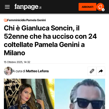
ABBONATI
2
Femminicidio Pamela Genini
Chi è Gianluca Soncin, il
52enne che ha ucciso con 24
coltellate Pamela Genini a
Milano
15 Ottobre 2025
14:32
,
A cura di
Matteo Lefons