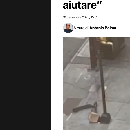
aiutare”
10 Settembre 2025
15:51
,
A cura di
Antonio Palma