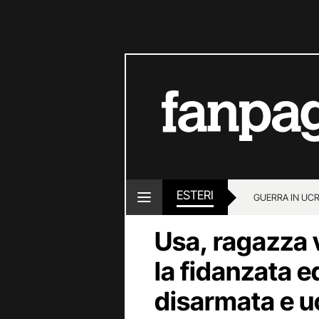
ESTERI
GUERRA IN UC
Usa, ragazza 
la fidanzata ed
disarmata e u