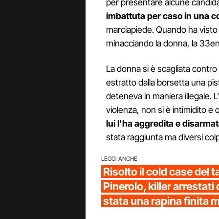
per presentare alcune candida
imbattuta per caso in una c
marciapiede. Quando ha visto
minacciando la donna, la 33en
La donna si è scagliata contro 
estratto dalla borsetta una p
deteneva in maniera illegale. 
violenza, non si è intimidito e
lui l'ha aggredita e disarmat
stata raggiunta ma diversi colpi
LEGGI ANCHE
Risolto il cold case del 
Pinerolo, killer arrestati
stata una rapina finita 