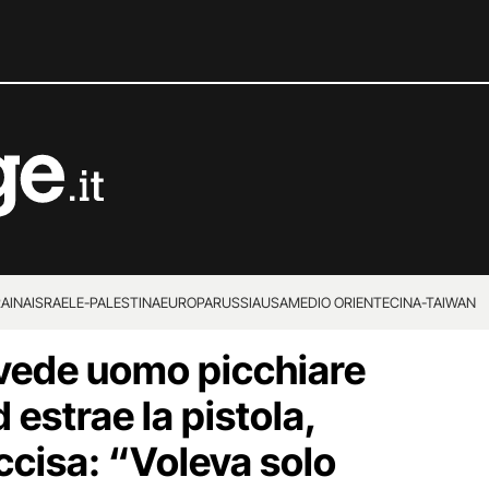
RAINA
ISRAELE-PALESTINA
EUROPA
RUSSIA
USA
MEDIO ORIENTE
CINA-TAIWAN
vede uomo picchiare
 estrae la pistola,
ccisa: “Voleva solo