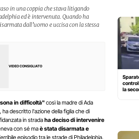
caso in una coppia che stava litigando
adelphia ed è intervenuta. Quando ha
 disarmata dall’uomo e uccisa con la stessa
VIDEO CONSIGLIATO
Sparato
control
la seco
ona in difficoltà"
così la madre di Ada
a descritto l'azione della figlia che di
fidanzata in strada
ha deciso di intervenire
eneva con sé ma
è stata disarmata e
erribile episodio tra le strade di Philadelphia,