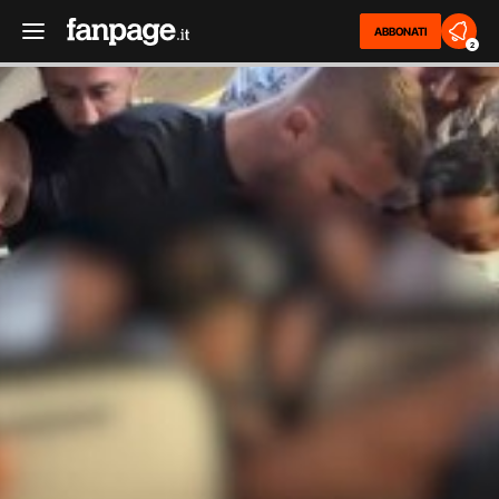
ABBONATI
2