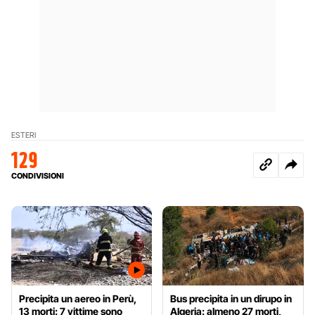
ESTERI
129
CONDIVISIONI
Precipita un aereo in Perù,
Bus precipita in un dirupo in
13 morti: 7 vittime sono
Algeria: almeno 27 morti,