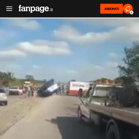
ABBONATI
2