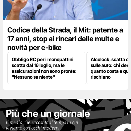
Codice della Strada, il Mit: patente a
17 anni, stop ai rincari delle multe e
novità per e-bike
Obbligo RC per i monopattini
Alcolock, scatta og
scatta dal 16 luglio, ma le
sulle auto: chi deve
assicurazioni non sono pronte:
quanto costa e qual
"Nessuno sa niente"
rischiano
Più che un giornale
Il media che racconta il tempo in cui
viviamo con occhi moderni