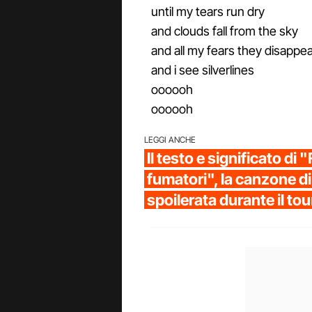
until my tears run dry
and clouds fall from the sky
and all my fears they disappe
and i see silverlines
oooooh
oooooh
LEGGI ANCHE
Il testo e significato di 
fumatori", la canzone 
spoilerata durante il tou