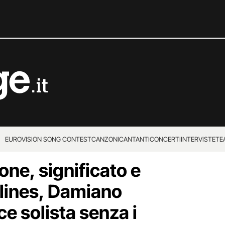
EUROVISION SONG CONTEST
CANZONI
CANTANTI
CONCERTI
INTERVISTE
TE
one, significato e
rlines, Damiano
e solista senza i