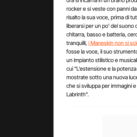
ora si incarna in un brano pro
rocker e si veste con panni da
risalto la sua voce, prima di tut
liberarsi per un po' del suono 
chitarra, basso e batteria, ce
tranquilli,
i Maneskin non si sc
fosse la voce, il suo strument
un impianto stilistico e musica
cui "L’estensione e la potenz
mostrate sotto una nuova luce
che si sviluppa per immagini e
Labrinth".