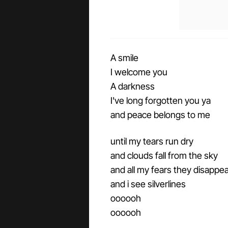
A smile
I welcome you
A darkness
I've long forgotten you ya
and peace belongs to me
until my tears run dry
and clouds fall from the sky
and all my fears they disappe
and i see silverlines
oooooh
oooooh