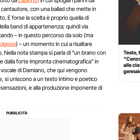
dotto da
Labirinth
in cui spoglia i panni da
 cantautore, con una ballad che mette in
to. E forse la scelta è proprio quella di
della band di appartenenza; quindi via
rcando – in questo percorso da solo (ma
iolgono
) – un momento in cui a risaltare
Testo, 
o. Nella nota stampa si parla di "un brano con
“Canzon
le dalla forte impronta cinematografica" in
alle cl
a vocale di Damiano, che qui vengono
gennai
, si uniscono a un testo intimo e poetico
 sensazioni, e alla produzione imponente di