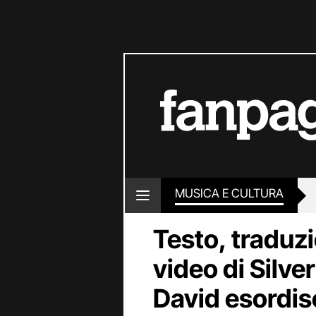
MUSICA E CULTURA
Testo, traduzi
video di Silve
David esordisc