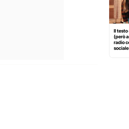
Il testo
(però a
radio c
sociale