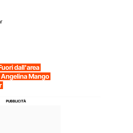
ar
"Fuori dall'area
di Angelina Mango
r