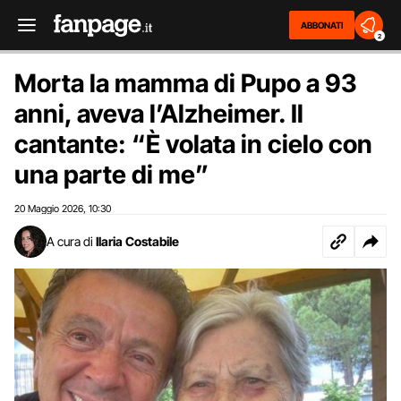
ABBONATI
2
Morta la mamma di Pupo a 93
anni, aveva l’Alzheimer. Il
cantante: “È volata in cielo con
una parte di me”
20 Maggio 2026
10:30
,
A cura di
Ilaria Costabile