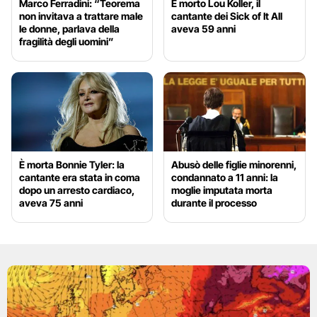
Marco Ferradini: “Teorema
È morto Lou Koller, il
non invitava a trattare male
cantante dei Sick of It All
le donne, parlava della
aveva 59 anni
fragilità degli uomini”
È morta Bonnie Tyler: la
Abusò delle figlie minorenni,
cantante era stata in coma
condannato a 11 anni: la
dopo un arresto cardiaco,
moglie imputata morta
aveva 75 anni
durante il processo