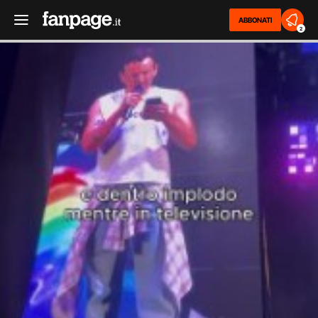
ABBONATI
2