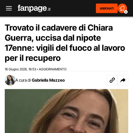
ABBONATI
2
Trovato il cadavere di Chiara
Guerra, uccisa dal nipote
17enne: vigili del fuoco al lavoro
per il recupero
16 Giugno 2026
16:53
AGGIORNAMENTO
,
•
A cura di
Gabriella Mazzeo