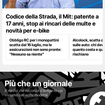
Codice della Strada, il Mit: patente a
17 anni, stop ai rincari delle multe e
novità per e-bike
Obbligo RC per i monopattini
Alcolock, scatta og
scatta dal 16 luglio, ma le
sulle auto: chi deve
assicurazioni non sono pronte:
quanto costa e qual
"Nessuno sa niente"
rischiano
Più che un giornale
Il media che racconta il tempo in cui
viviamo con occhi moderni