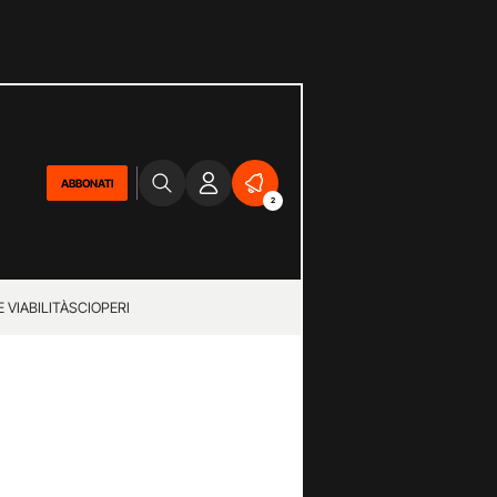
ABBONATI
2
 VIABILITÀ
SCIOPERI