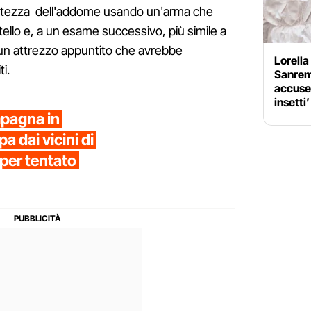
l'altezza dell'addome usando un'arma che
tello e, a un esame successivo, più simile a
i un attrezzo appuntito che avrebbe
Lorella
ti.
Sanremo
accuse:
insetti’
mpagna in
a dai vicini di
per tentato