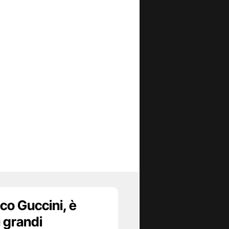
co Guccini, è
ù grandi