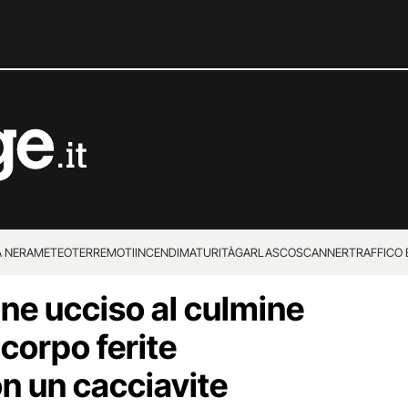
 NERA
METEO
TERREMOTI
INCENDI
MATURITÀ
GARLASCO
SCANNER
TRAFFICO E
ne ucciso al culmine
 SUPERENALOTTO
l corpo ferite
on un cacciavite