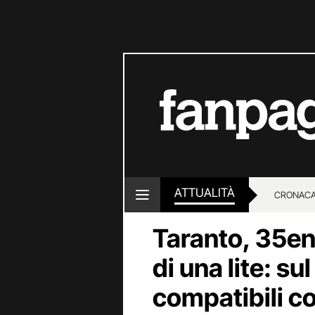
ATTUALITÀ
CRONACA
Taranto, 35en
LOTTO E
di una lite: su
compatibili c