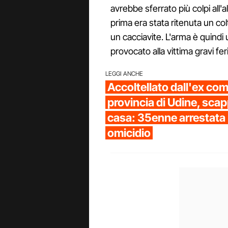
avrebbe sferrato più colpi al
prima era stata ritenuta un col
un cacciavite. L'arma è quind
provocato alla vittima gravi feri
LEGGI ANCHE
Accoltellato dall'ex co
provincia di Udine, scapp
casa: 35enne arrestata 
omicidio