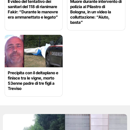
Il video del tentativo dei
Muore durante intervento di
sanitari del 118 di rianimare
polizia al Pilastro di
Fakir: “Durante le manovre
Bologna, in un video la
era ammanettato e legato”
colluttazione: “Aiuto,
basta”
Precipita con il deltaplano e
finisce tra le vigne, morto
53enne padre di tre figli a
Treviso